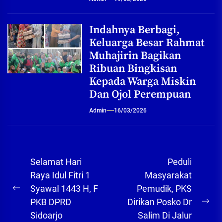
Indahnya Berbagi,
Keluarga Besar Rahmat
Muhajirin Bagikan
Ribuan Bingkisan
Kepada Warga Miskin
Dan Ojol Perempuan
Admin
16/03/2026
Navigasi
Selamat Hari
Peduli
pos
Raya Idul Fitri 1
Masyarakat
Syawal 1443 H, F
Pemudik, PKS
Previous
PKB DPRD
Dirikan Posko Dr
post:
Ne
Sidoarjo
Salim Di Jalur
pos