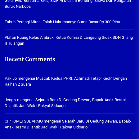
Gelar FGD Bersama BNN, SMP Al Muslim Bentengi Siswa Dari Pengaruh
Buruk Narkoba
Tabuh Perangi Miras, Ealah Hukumannya Cuma Bayar Rp 300 Ribu
Plafon Ruang Kelas Ambruk, Ketua Komisi D Langsung Sidak SDN Gilang
II Tulangan
Recent Comments
Pak Jo
mengenai
Muscab Kedua PHRI, Achmadi Tetap ‘Keok’ Dengan
Raihan 2 Suara
Jeng y
mengenai
Sejarah Baru Di Gedung Dewan, Bapak-Anak Resmi
Dilantik Jadi Wakil Rakyat Sidoarjo
CIPTOMEI SUDARMO
mengenai
Sejarah Baru Di Gedung Dewan, Bapak-
Anak Resmi Dilantik Jadi Wakil Rakyat Sidoarjo