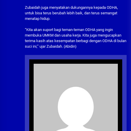
Zubaidah juga menyatakan dukungannya kepada ODHA,
untuk bisa terus berubah lebih baik, dan terus semangat
menatap hidup.
“Kita akan suport bagi teman-teman ODHA yang ingin
membuka UMKM dan usaha kerja. Kita juga mengucapkan
terima kasih atas kesempatan berbagi dengan ODHA di bulan
suci ini,” ujar Zubaidah. (Abidin)