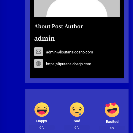
About Post Author
admin
admin@liputansidoarjo.com
https://liputansidoarjo.com
Happy
Sad
Excited
0
%
0
%
0
%