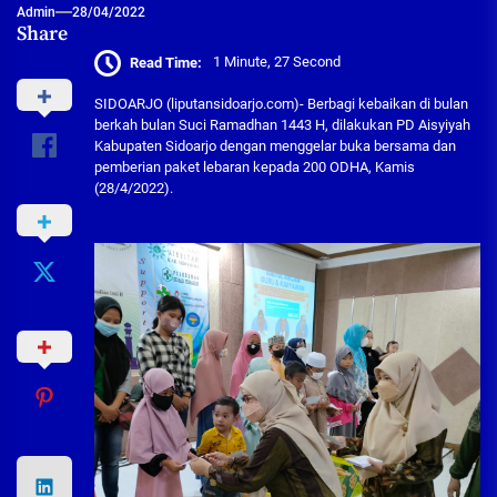
Admin
28/04/2022
Share
Read Time:
1 Minute, 27 Second
SIDOARJO (liputansidoarjo.com)- Berbagi kebaikan di bulan
berkah bulan Suci Ramadhan 1443 H, dilakukan PD Aisyiyah
Kabupaten Sidoarjo dengan menggelar buka bersama dan
pemberian paket lebaran kepada 200 ODHA, Kamis
(28/4/2022).