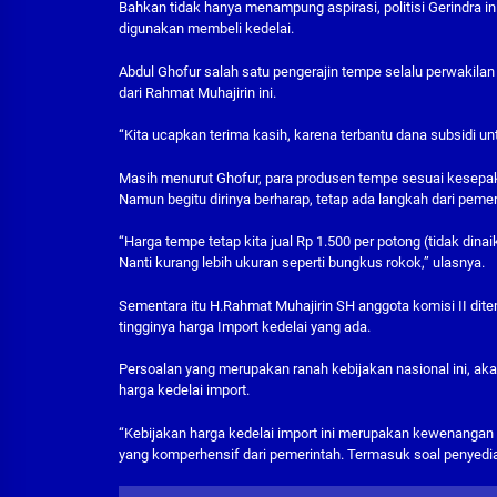
Bahkan tidak hanya menampung aspirasi, politisi Gerindra 
digunakan membeli kedelai.
Abdul Ghofur salah satu pengerajin tempe selalu perwakil
dari Rahmat Muhajirin ini.
“Kita ucapkan terima kasih, karena terbantu dana subsidi un
Masih menurut Ghofur, para produsen tempe sesuai kesepak
Namun begitu dirinya berharap, tetap ada langkah dari peme
“Harga tempe tetap kita jual Rp 1.500 per potong (tidak di
Nanti kurang lebih ukuran seperti bungkus rokok,” ulasnya.
Sementara itu H.Rahmat Muhajirin SH anggota komisi II dit
tingginya harga Import kedelai yang ada.
Persoalan yang merupakan ranah kebijakan nasional ini, ak
harga kedelai import.
“Kebijakan harga kedelai import ini merupakan kewenangan pu
yang komperhensif dari pemerintah. Termasuk soal penyediaa