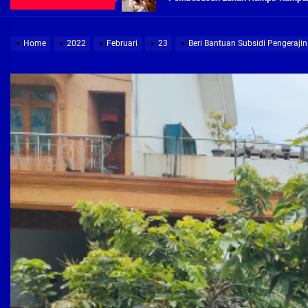
Demi Jajaran Direksi Delta Tirta Ya
Home
2022
Februari
23
Beri Bantuan Subsidi Pengeraji
Pembebasan Lahan Segera Rampun
Peduli Warga Miskin, Bupati Sidoa
Pembebasan Lahan Hampir Rampun
Terima aduan warga, Komisi A cari
Demi Jajaran Direksi Delta Tirta Ya