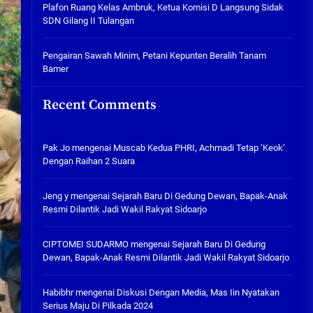
Plafon Ruang Kelas Ambruk,
Plafon Ruang Kelas Ambruk, Ketua Komisi D Langsung Sidak
Ketua Komisi D Langsung Sidak
SDN Gilang II Tulangan
SDN Gilang II Tulangan
05/08/2026
Pengairan Sawah Minim, Petani Kepunten Beralih Tanam
Bamer
Pengairan Sawah Minim, Petani
Kepunten Beralih Tanam Bamer
Recent Comments
05/08/2026
Pak Jo
mengenai
Muscab Kedua PHRI, Achmadi Tetap ‘Keok’
Dengan Raihan 2 Suara
Jeng y
mengenai
Sejarah Baru Di Gedung Dewan, Bapak-Anak
Resmi Dilantik Jadi Wakil Rakyat Sidoarjo
CIPTOMEI SUDARMO
mengenai
Sejarah Baru Di Gedung
Dewan, Bapak-Anak Resmi Dilantik Jadi Wakil Rakyat Sidoarjo
Habibhr
mengenai
Diskusi Dengan Media, Mas Iin Nyatakan
Serius Maju Di Pilkada 2024