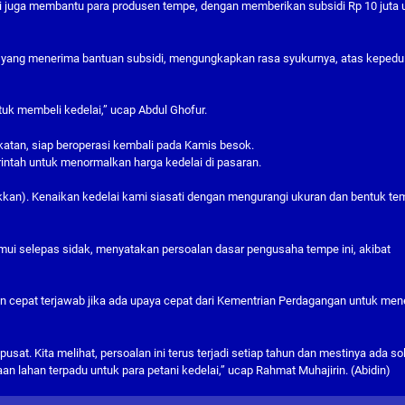
ini juga membantu para produsen tempe, dengan memberikan subsidi Rp 10 juta 
an yang menerima bantuan subsidi, mengungkapkan rasa syukurnya, atas kepedu
tuk membeli kedelai,” ucap Abdul Ghofur.
atan, siap beroperasi kembali pada Kamis besok.
rintah untuk menormalkan harga kedelai di pasaran.
naikkan). Kenaikan kedelai kami siasati dengan mengurangi ukuran dan bentuk te
emui selepas sidak, menyatakan persoalan dasar pengusaha tempe ini, akibat
an cepat terjawab jika ada upaya cepat dari Kementrian Perdagangan untuk me
sat. Kita melihat, persoalan ini terus terjadi setiap tahun dan mestinya ada so
n lahan terpadu untuk para petani kedelai,” ucap Rahmat Muhajirin. (Abidin)