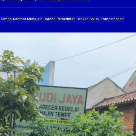
ng Profesional Dan Kapabel, Komisi B Dua Kali Panggil Pansel Dan Minta Ada Pa
n Tempe, Rahmat Muhajirin Dorong Pemerintah Berikan Solusi Komperhensif
g, Pembangunan Fly Over Gedangan Semakin Dekat
rjo Masif Jalankan Program Rehab RTLH
g, Pembangunan Fly over Gedangan Semakin Dekat
 solusi masalah warga Seketi dan Urangagung
ng Profesional Dan Kapabel, Komisi B Dua Kali Panggil Pansel Dan Minta Ada Pa