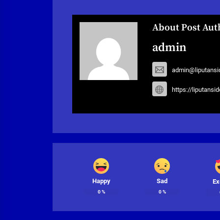
About Post Aut
admin
admin@liputansi
https://liputansi
Happy
Sad
Ex
0
%
0
%