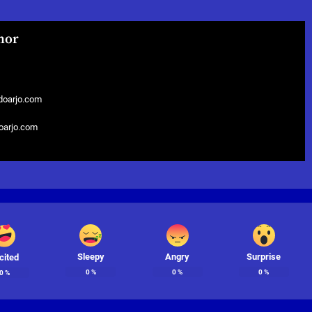
hor
doarjo.com
doarjo.com
Sleepy
Angry
Surprise
cited
0
%
0
%
0
%
0
%