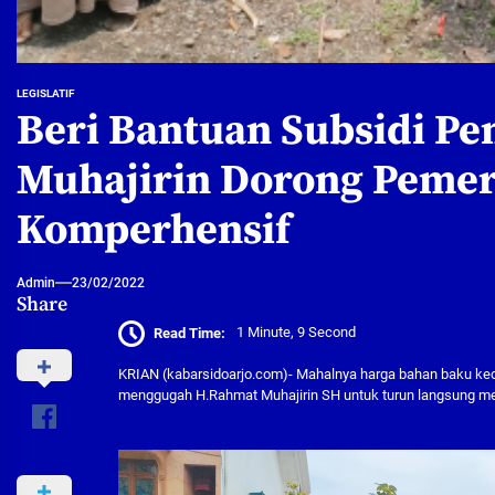
LEGISLATIF
Beri Bantuan Subsidi P
Muhajirin Dorong Pemer
Komperhensif
Admin
23/02/2022
Share
Read Time:
1 Minute, 9 Second
KRIAN (kabarsidoarjo.com)- Mahalnya harga bahan baku ked
menggugah H.Rahmat Muhajirin SH untuk turun langsung m