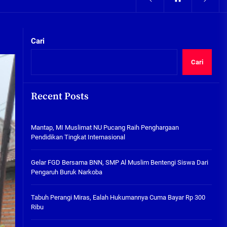
05/08/2026
kta Integritas
Pengairan Sawah Minim, Petani
Kepunten Beralih Tanam Bamer
Cari
05/08/2026
Cari
Mantap, MI Muslimat NU
Pucang Raih Penghargaan
Pendidikan Tingkat
Recent Posts
Internasional
06/08/2026
kta Integritas
Mantap, MI Muslimat NU Pucang Raih Penghargaan
Gelar FGD Bersama BNN, SMP Al
Pendidikan Tingkat Internasional
Muslim Bentengi Siswa Dari
Pengaruh Buruk Narkoba
Gelar FGD Bersama BNN, SMP Al Muslim Bentengi Siswa Dari
05/08/2026
Pengaruh Buruk Narkoba
Tabuh Perangi Miras, Ealah
Hukumannya Cuma Bayar Rp
Tabuh Perangi Miras, Ealah Hukumannya Cuma Bayar Rp 300
300 Ribu
Ribu
05/08/2026