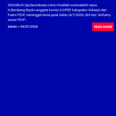
SIDOARJO (liputansidoarjo.com)-Innalilahi wainnailaihi rojiun,
H.Bambang Riyoko anggota komisi A DPRD kabupaten Sidoarjo dari
Fraksi PDIP, meninggal dunia pada Sabtu (4/7/2026) dini hari. Wafatnya
senior PDIP...
READ MORE
Admin
04/07/2026