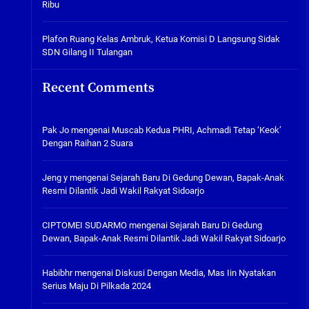
Ribu
Tabuh Perangi Miras, Ealah
Hukumannya Cuma Bayar Rp
300 Ribu
Plafon Ruang Kelas Ambruk, Ketua Komisi D Langsung Sidak
SDN Gilang II Tulangan
05/08/2026
Plafon Ruang Kelas Ambruk,
Recent Comments
Ketua Komisi D Langsung Sidak
SDN Gilang II Tulangan
05/08/2026
Pak Jo
mengenai
Muscab Kedua PHRI, Achmadi Tetap ‘Keok’
Dengan Raihan 2 Suara
Jeng y
mengenai
Sejarah Baru Di Gedung Dewan, Bapak-Anak
Resmi Dilantik Jadi Wakil Rakyat Sidoarjo
CIPTOMEI SUDARMO
mengenai
Sejarah Baru Di Gedung
Dewan, Bapak-Anak Resmi Dilantik Jadi Wakil Rakyat Sidoarjo
Habibhr
mengenai
Diskusi Dengan Media, Mas Iin Nyatakan
Serius Maju Di Pilkada 2024