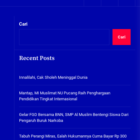
05/08/2026
kta Integritas
Plafon Ruang Kelas Ambruk,
Ketua Komisi D Langsung Sidak
Cari
SDN Gilang II Tulangan
05/08/2026
Cari
Innalilahi, Cak Sholeh
Meninggal Dunia
Recent Posts
07/08/2026
kta Integritas
Innalilahi, Cak Sholeh Meninggal Dunia
Mantap, MI Muslimat NU
Pucang Raih Penghargaan
Pendidikan Tingkat
Mantap, MI Muslimat NU Pucang Raih Penghargaan
Internasional
Pendidikan Tingkat Internasional
06/08/2026
Gelar FGD Bersama BNN, SMP Al
Gelar FGD Bersama BNN, SMP Al Muslim Bentengi Siswa Dari
Muslim Bentengi Siswa Dari
Pengaruh Buruk Narkoba
Pengaruh Buruk Narkoba
05/08/2026
Tabuh Perangi Miras, Ealah Hukumannya Cuma Bayar Rp 300