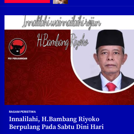
Demi Jajaran Direksi Delta Tirta Ya
Pembebasan Lahan Segera Rampun
Peduli Warga Miskin, Bupati Sidoa
Pembebasan Lahan Hampir Rampun
Terima aduan warga, Komisi A cari
Demi Jajaran Direksi Delta Tirta Ya
RAGAM PERISTIWA
Innalilahi, H.Bambang Riyoko
Berpulang Pada Sabtu Dini Hari