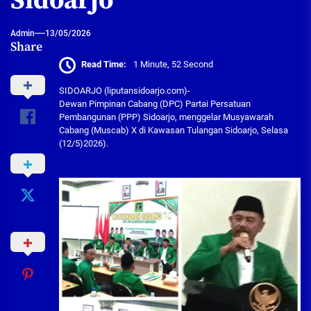
Sidoarjo
Admin
13/05/2026
Share
Read Time:
1 Minute, 52 Second
SIDOARJO (liputansidoarjo.com)-
Dewan Pimpinan Cabang (DPC) Partai Persatuan
Pembangunan (PPP) Sidoarjo, menggelar Musyawarah
Cabang (Muscab) X di Kawasan Tulangan Sidoarjo, Selasa
(12/5)2026).