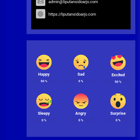
admin@liputansidoarjo.com
https://liputansidoarjo.com
Happy
Sad
Excited
50
%
0
%
50
%
Sleepy
Angry
Surprise
0
%
0
%
0
%