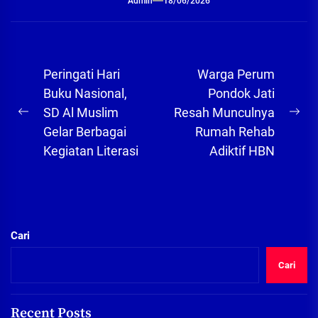
Admin
18/06/2026
Navigasi
Peringati Hari
Warga Perum
pos
Buku Nasional,
Pondok Jati
SD Al Muslim
Resah Munculnya
Previous
Ne
Gelar Berbagai
Rumah Rehab
post:
pos
Kegiatan Literasi
Adiktif HBN
Cari
Cari
Recent Posts