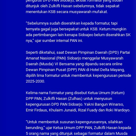
pengurus DPD PAN Sidoarjo, akibat formatur yang sudah
ditunjuk oleh Zulkifli Hasan sebelumnya, tidak sepakat
menentukan KSB secara musyawarah mufakat.
“Sebelumnya sudah diserahkan kepada formatur, tapi
ternyata gagal juga bersepakat untuk KSB. Ketum mungkin
ada pertimbangan lain kenapa Sidoajeo belum diserahkan SK
nya,” ujar sumber internal PAN ini.
Seperti diketahui, saat Dewan Pimpinan Daerah (DPD) Partai
Amanat Nasional (PAN) Sidoarjo menggelar Musyawarah
Daerah (Musda) VI Bersama yang dipandu secara online
Dewan Pimpinan Pusat (DPP) PAN di Hotel Delta Mayang,
dipilih lima formatur untuk membentuk kepengurusan periode
2025-2030.
Kelima nama formatur yang disebut Ketua Umum (Ketum)
DPP PAN, Zulkifli Hasan (Zulhas) untuk menyusun
kepengurusan DPD PAN Sidoarjo. Yakni Bangun Winarso,
Emir Firdaus, Khulaim Junaidi, Rizal Fuady dan Roki Wardoyo.
“Untuk membentuk susunan kepengurusannya, silahkan
berunding,” ujar Ketua Umum DPP PAN, Zulkifli Hasan kepada
5 orang nama yang ditunjuk sebagai formatur dalam Musda