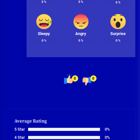
0
%
0
%
0
%
Sleepy
Angry
Surprise
0
%
0
%
0
%
0
0
Average Rating
5 Star
0%
4 Star
0%