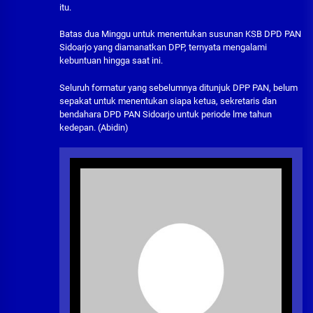
itu.
Batas dua Minggu untuk menentukan susunan KSB DPD PAN
Sidoarjo yang diamanatkan DPP, ternyata mengalami
kebuntuan hingga saat ini.
Seluruh formatur yang sebelumnya ditunjuk DPP PAN, belum
sepakat untuk menentukan siapa ketua, sekretaris dan
bendahara DPD PAN Sidoarjo untuk periode lme tahun
kedepan. (Abidin)