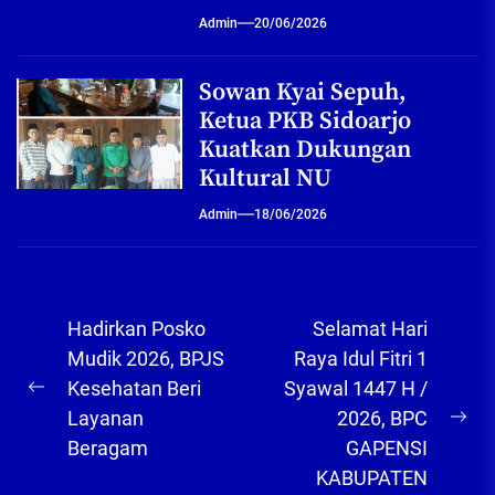
Admin
20/06/2026
Sowan Kyai Sepuh,
Ketua PKB Sidoarjo
Kuatkan Dukungan
Kultural NU
Admin
18/06/2026
Navigasi
Hadirkan Posko
Selamat Hari
pos
Mudik 2026, BPJS
Raya Idul Fitri 1
Kesehatan Beri
Syawal 1447 H /
Previous
Layanan
2026, BPC
post:
Ne
Beragam
GAPENSI
pos
KABUPATEN