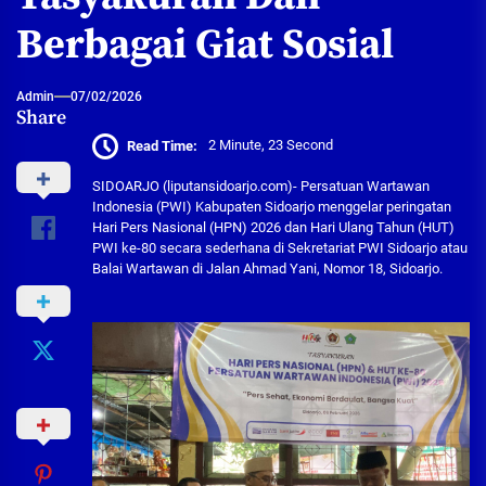
Berbagai Giat Sosial
Admin
07/02/2026
Share
Read Time:
2 Minute, 23 Second
SIDOARJO (liputansidoarjo.com)- Persatuan Wartawan
Indonesia (PWI) Kabupaten Sidoarjo menggelar peringatan
Hari Pers Nasional (HPN) 2026 dan Hari Ulang Tahun (HUT)
PWI ke-80 secara sederhana di Sekretariat PWI Sidoarjo atau
Balai Wartawan di Jalan Ahmad Yani, Nomor 18, Sidoarjo.