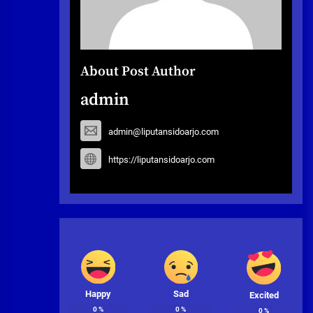
About Post Author
admin
admin@liputansidoarjo.com
https://liputansidoarjo.com
Happy
Sad
Excited
0
%
0
%
0
%