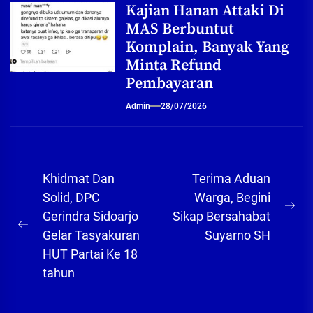
Kajian Hanan Attaki Di
MAS Berbuntut
Komplain, Banyak Yang
Minta Refund
Pembayaran
Admin
28/07/2026
Navigasi
Khidmat Dan
Terima Aduan
pos
Solid, DPC
Warga, Begini
Ne
Gerindra Sidoarjo
Sikap Bersahabat
Previous
pos
Gelar Tasyakuran
Suyarno SH
post:
HUT Partai Ke 18
tahun