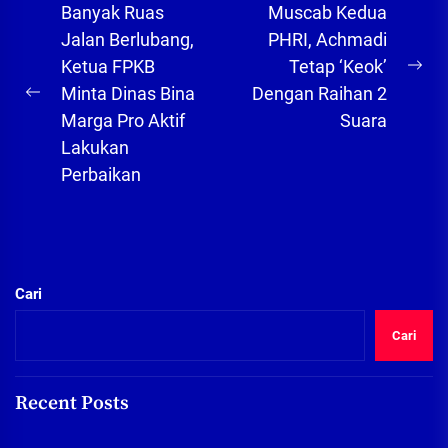
Navigasi
Banyak Ruas
Muscab Kedua
pos
Jalan Berlubang,
PHRI, Achmadi
Ketua FPKB
Tetap ‘Keok’
Ne
Minta Dinas Bina
Dengan Raihan 2
Previous
pos
Marga Pro Aktif
Suara
post:
Lakukan
Perbaikan
Cari
Cari
Recent Posts