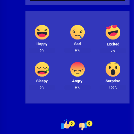
Happy
Sad
Excited
0
%
0
%
0
%
Sleepy
Angry
Surprise
0
%
0
%
100
%
0
0