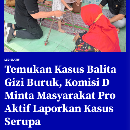
LEGISLATIF
Temukan Kasus Balita
Gizi Buruk, Komisi D
Minta Masyarakat Pro
Aktif Laporkan Kasus
Serupa