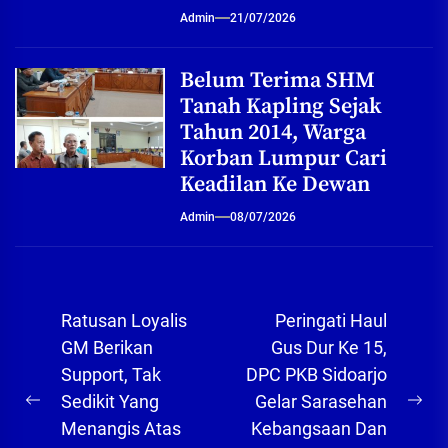
Admin
21/07/2026
Belum Terima SHM
Tanah Kapling Sejak
Tahun 2014, Warga
Korban Lumpur Cari
Keadilan Ke Dewan
Admin
08/07/2026
Navigasi
Ratusan Loyalis
Peringati Haul
pos
GM Berikan
Gus Dur Ke 15,
Support, Tak
DPC PKB Sidoarjo
Sedikit Yang
Gelar Sarasehan
Previous
Ne
Menangis Atas
Kebangsaan Dan
post:
pos