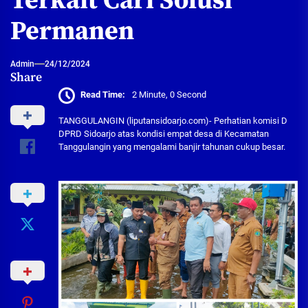
Terkait Cari Solusi
Permanen
Admin
24/12/2024
Share
Read Time:
2 Minute, 0 Second
TANGGULANGIN (liputansidoarjo.com)- Perhatian komisi D
DPRD Sidoarjo atas kondisi empat desa di Kecamatan
Tanggulangin yang mengalami banjir tahunan cukup besar.