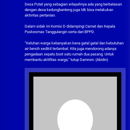
Desa Putat yang sebagian wilayahnya ada yang berbatasan
dengan desa kedungbanteng juga tdk bisa melakukan
aktivitas pertanian.
Dalam sidak ini Komisi D didampingi Camat dan Kepala
Puskesmas Tanggulangin serta dari BPPD.
“Keluhan warga kebanyakan kena gatal gatal dan kebutuhan
air bersih sedikit terlambat. Kita juga mendorong adanya
pengadaan sepatu boot satu rumah dua pasang. Untuk
membantu aktifitas warga,” tutup Damroni. (Abidin)