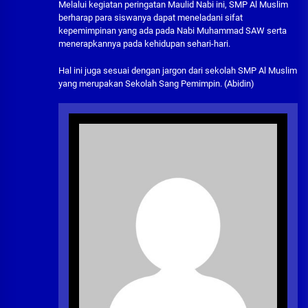
Melalui kegiatan peringatan Maulid Nabi ini, SMP Al Muslim
berharap para siswanya dapat meneladani sifat
kepemimpinan yang ada pada Nabi Muhammad SAW serta
menerapkannya pada kehidupan sehari-hari.
Hal ini juga sesuai dengan jargon dari sekolah SMP Al Muslim
yang merupakan Sekolah Sang Pemimpin. (Abidin)