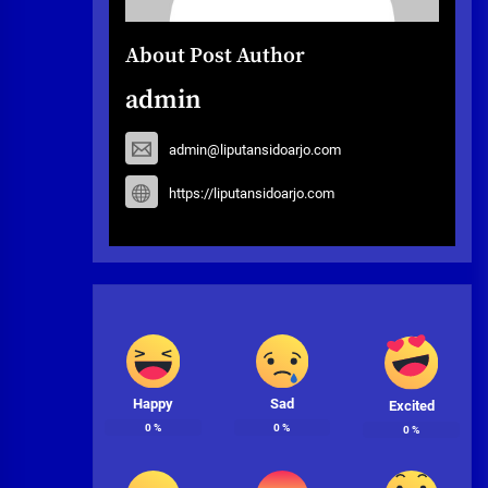
About Post Author
admin
admin@liputansidoarjo.com
https://liputansidoarjo.com
Happy
Sad
Excited
0
%
0
%
0
%