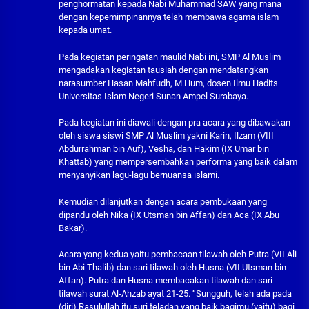
penghormatan kepada Nabi Muhammad SAW yang mana
dengan kepemimpinannya telah membawa agama islam
kepada umat.
Pada kegiatan peringatan maulid Nabi ini, SMP Al Muslim
mengadakan kegiatan tausiah dengan mendatangkan
narasumber Hasan Mahfudh, M.Hum, dosen Ilmu Hadits
Universitas Islam Negeri Sunan Ampel Surabaya.
Pada kegiatan ini diawali dengan pra acara yang dibawakan
oleh siswa siswi SMP Al Muslim yakni Karin, Ilzam (VIII
Abdurrahman bin Auf), Vesha, dan Hakim (IX Umar bin
Khattab) yang mempersembahkan performa yang baik dalam
menyanyikan lagu-lagu bernuansa islami.
Kemudian dilanjutkan dengan acara pembukaan yang
dipandu oleh Nika (IX Utsman bin Affan) dan Aca (IX Abu
Bakar).
Acara yang kedua yaitu pembacaan tilawah oleh Putra (VII Ali
bin Abi Thalib) dan sari tilawah oleh Husna (VII Utsman bin
Affan). Putra dan Husna membacakan tilawah dan sari
tilawah surat Al-Ahzab ayat 21-25. “Sungguh, telah ada pada
(diri) Rasulullah itu suri teladan yang baik bagimu (yaitu) bagi