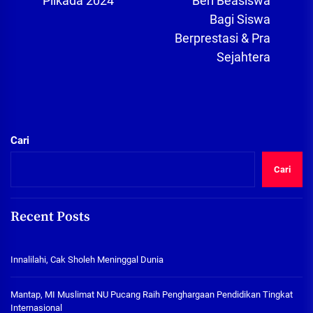
Pilkada 2024
Beri Beasiswa
pos
Bagi Siswa
Berprestasi & Pra
Sejahtera
Cari
Cari
Recent Posts
Innalilahi, Cak Sholeh Meninggal Dunia
Mantap, MI Muslimat NU Pucang Raih Penghargaan Pendidikan Tingkat
Internasional