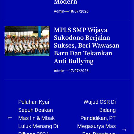
Modern
Admin
18/07/2026
MPLS SMP Wijaya
Sukodono Berjalan
Sukses, Beri Wawasan
Baru Dan Tekankan
Anti Bullying
Admin
17/07/2026
Navigasi
Puluhan Kyai
Wujud CSR Di
pos
Sepuh Doakan
Bidang
Mas Iin & Mbak
Pendidikan, PT
Previous
Luluk Menang Di
Megasurya Mas
post:
Ne