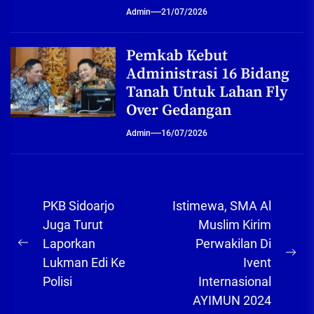
Admin
21/07/2026
Pemkab Kebut
Administrasi 16 Bidang
Tanah Untuk Lahan Fly
Over Gedangan
Admin
16/07/2026
Navigasi
PKB Sidoarjo
Istimewa, SMA Al
pos
Juga Turut
Muslim Kirim
Laporkan
Perwakilan Di
Previous
Ne
Lukman Edi Ke
Ivent
post:
pos
Polisi
Internasional
AYIMUN 2024