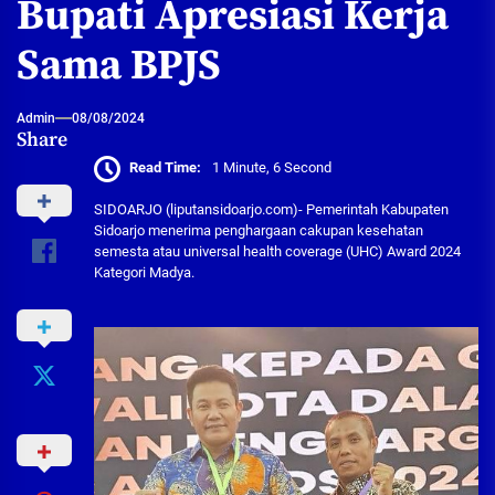
Bupati Apresiasi Kerja
Sama BPJS
Admin
08/08/2024
Share
Read Time:
1 Minute, 6 Second
SIDOARJO (liputansidoarjo.com)- Pemerintah Kabupaten
Sidoarjo menerima penghargaan cakupan kesehatan
semesta atau universal health coverage (UHC) Award 2024
Kategori Madya.