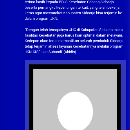
terima kasih kepada BPJS Kesehatan Cabang Sidoarjo
beserta pemangku kepentingan terkait, yang telah bekerja
keras agar masyarakat Kabupaten Sidoarjo bisa terjamin ke
dalam program JKN.
“Dengan telah tercapainya UHC di Kabupaten Sidoarjo maka
fasilitas kesehatan juga harus kian optimal dalam melayani.
Kedepan akan terus memastikan seluruh penduduk Sidoarjo
tetap terjamin akses layanan kesehatannya melalui program
JKN-KIS,” ujar Subandi. (Abidin)