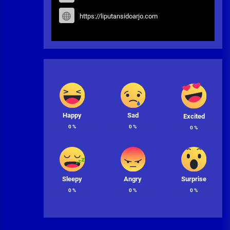
https://liputansidoarjo.com
Happy
Sad
Excited
0
%
0
%
0
%
Sleepy
Angry
Surprise
0
%
0
%
0
%