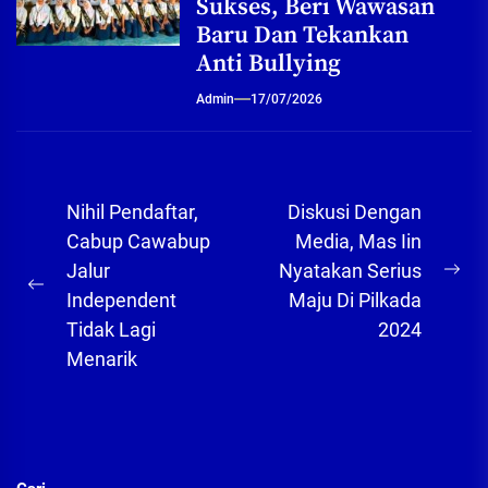
Sukses, Beri Wawasan
Baru Dan Tekankan
Anti Bullying
Admin
17/07/2026
Navigasi
Nihil Pendaftar,
Diskusi Dengan
pos
Cabup Cawabup
Media, Mas Iin
Jalur
Nyatakan Serius
Ne
Previous
Independent
Maju Di Pilkada
pos
post:
Tidak Lagi
2024
Menarik