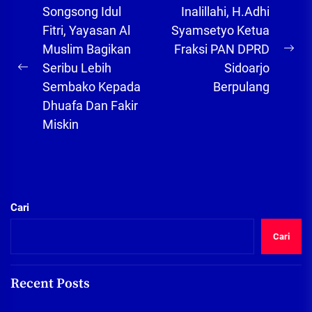
Navigasi
Songsong Idul
Inalillahi, H.Adhi
pos
Fitri, Yayasan Al
Syamsetyo Ketua
Muslim Bagikan
Fraksi PAN DPRD
Ne
Seribu Lebih
Sidoarjo
Previous
pos
Sembako Kepada
Berpulang
post:
Dhuafa Dan Fakir
Miskin
Cari
Cari
Recent Posts