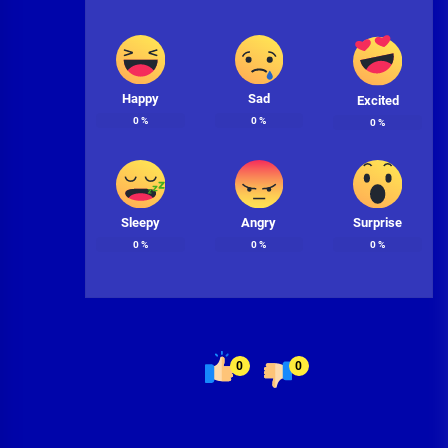
Happy
Sad
Excited
0
%
0
%
0
%
Sleepy
Angry
Surprise
0
%
0
%
0
%
0
0