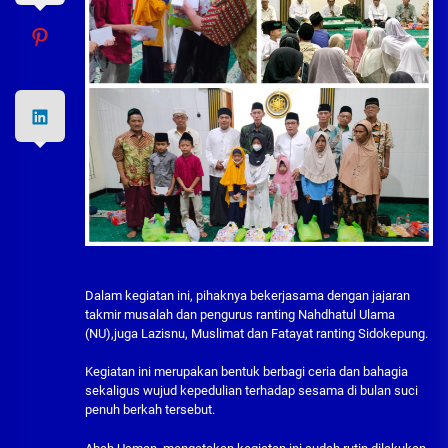
Dalam kegiatan ini, pihaknya bekerjasama dengan jajaran
takmir musalah dan pengurus ranting Nahdhatul Ulama
(NU),juga Lazisnu, Muslimat dan Fatayat ranting Sidokepung.
Kegiatan ini merupakan bentuk berbagi ceria dan bahagia
sekaligus wujud kepedulian terhadap sesama di bulan suci
penuh berkah tersebut.