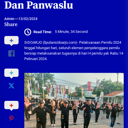
Dan Panwaslu
Admin
13/02/2024
Share
Read Time:
5 Minute, 34 Second
SIDOARJO (liputansidoarjo.com)- Pelaksanaan Pemilu 2024
tinggal hitungan hari, seluruh elemen penyelenggara pemilu
bersiap melaksanakan tugasnya di hari H pemilu yak Rabu 14
Pebruari 2024.