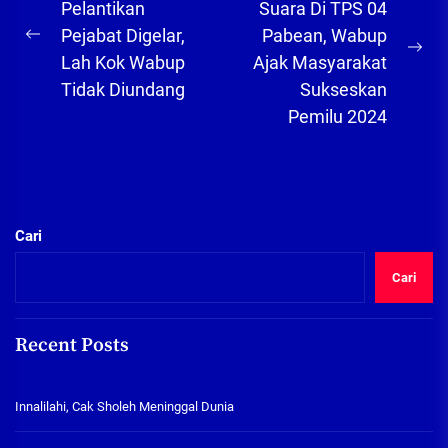
pos
Pelantikan
Suara Di TPS 04
Pejabat Digelar,
Pabean, Wabup
Previous
Ne
Lah Kok Wabup
Ajak Masyarakat
post:
pos
Tidak Diundang
Sukseskan
Pemilu 2024
Cari
Cari
Recent Posts
Innalilahi, Cak Sholeh Meninggal Dunia