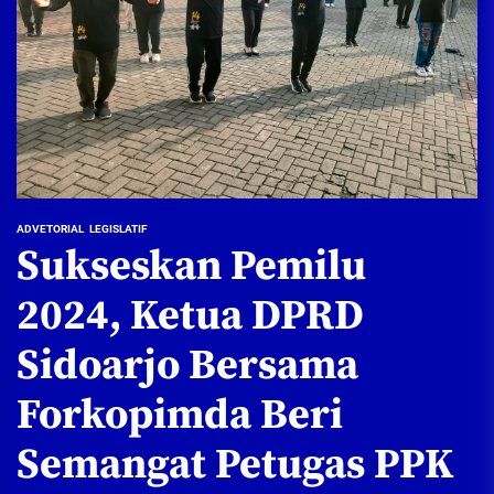
ADVETORIAL
LEGISLATIF
Sukseskan Pemilu
2024, Ketua DPRD
Sidoarjo Bersama
Forkopimda Beri
Semangat Petugas PPK