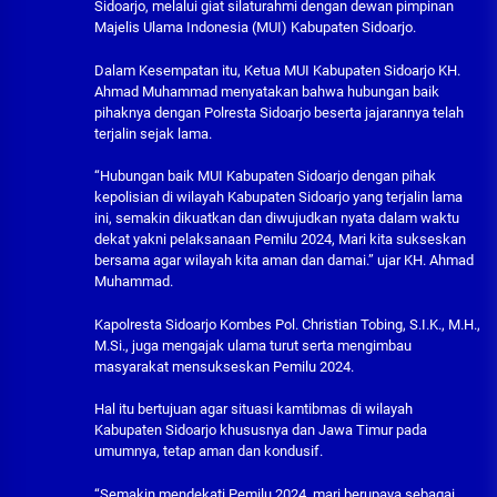
Sidoarjo, melalui giat silaturahmi dengan dewan pimpinan
Majelis Ulama Indonesia (MUI) Kabupaten Sidoarjo.
Dalam Kesempatan itu, Ketua MUI Kabupaten Sidoarjo KH.
Ahmad Muhammad menyatakan bahwa hubungan baik
pihaknya dengan Polresta Sidoarjo beserta jajarannya telah
terjalin sejak lama.
“Hubungan baik MUI Kabupaten Sidoarjo dengan pihak
kepolisian di wilayah Kabupaten Sidoarjo yang terjalin lama
ini, semakin dikuatkan dan diwujudkan nyata dalam waktu
dekat yakni pelaksanaan Pemilu 2024, Mari kita sukseskan
bersama agar wilayah kita aman dan damai.” ujar KH. Ahmad
Muhammad.
Kapolresta Sidoarjo Kombes Pol. Christian Tobing, S.I.K., M.H.,
M.Si., juga mengajak ulama turut serta mengimbau
masyarakat mensukseskan Pemilu 2024.
Hal itu bertujuan agar situasi kamtibmas di wilayah
Kabupaten Sidoarjo khususnya dan Jawa Timur pada
umumnya, tetap aman dan kondusif.
“Semakin mendekati Pemilu 2024, mari berupaya sebagai