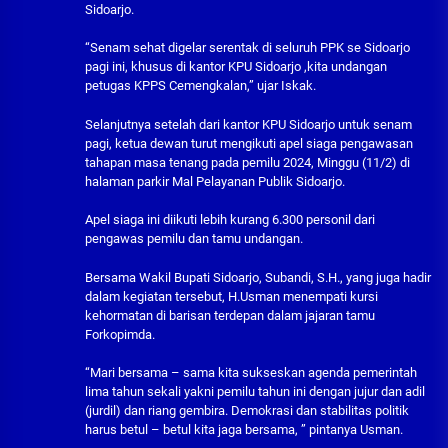
Sidoarjo.
“Senam sehat digelar serentak di seluruh PPK se Sidoarjo
pagi ini, khusus di kantor KPU Sidoarjo ,kita undangan
petugas KPPS Cemengkalan,” ujar Iskak.
Selanjutnya setelah dari kantor KPU Sidoarjo untuk senam
pagi, ketua dewan turut mengikuti apel siaga pengawasan
tahapan masa tenang pada pemilu 2024, Minggu (11/2) di
halaman parkir Mal Pelayanan Publik Sidoarjo.
Apel siaga ini diikuti lebih kurang 6.300 personil dari
pengawas pemilu dan tamu undangan.
Bersama Wakil Bupati Sidoarjo, Subandi, S.H., yang juga hadir
dalam kegiatan tersebut, H.Usman menempati kursi
kehormatan di barisan terdepan dalam jajaran tamu
Forkopimda.
“Mari bersama – sama kita sukseskan agenda pemerintah
lima tahun sekali yakni pemilu tahun ini dengan jujur dan adil
(jurdil) dan riang gembira. Demokrasi dan stabilitas politik
harus betul – betul kita jaga bersama, ” pintanya Usman.