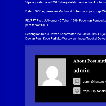
“Apalagi selama ini PWI Sidoarjo telah memberikan kontribu
Dalam OKK ini, pemateri Machmud Suhermono yang juga W
PD/PRT PWI, UU Nomor 40 Tahun 1999, Pedoman Pemberita
pers terkait UU ITE.
Sedangkan Ketua Dewan Kehormatan PWI Jawa Timur, Djoko Te
Dewan Pers, Kode Perilaku Wartawan hingga Tupoksi Dewan
About Post Aut
admin
admin@liputansi
https://liputansi