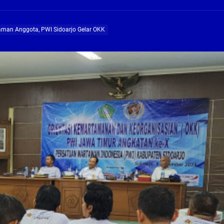
ng Profesional Dan Kapabel, Komisi B Dua Kali Panggil Pansel Dan Minta Ada Pa
man Anggota, PWI Sidoarjo Gelar OKK
g, Pembangunan Fly Over Gedangan Semakin Dekat
rjo Masif Jalankan Program Rehab RTLH
g, Pembangunan Fly over Gedangan Semakin Dekat
 solusi masalah warga Seketi dan Urangagung
ng Profesional Dan Kapabel, Komisi B Dua Kali Panggil Pansel Dan Minta Ada Pa