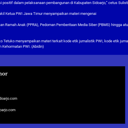
si positif dalam pelaksanaan pembangunan di Kabupaten Sidoarjo,” cetus Sulist
akil Ketua PWI Jawa Timur menyampaikan materi mengenai
an Ramah Anak (PPRA), Pedoman Pemberitaan Media Siber (PBMS) hingga atu
tuko menyampaikan materi terkait kode etik jurnalistik PWI, kode etik jurnal
 Kehormatan PWI. (Abidin)
hor
doarjo.com
doarjo.com