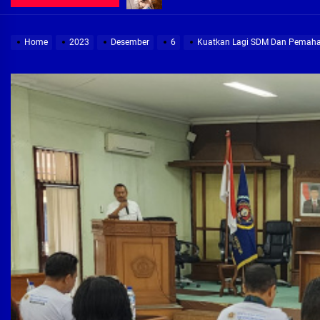
Demi Jajaran Direksi Delta Tirta Ya
Home
2023
Desember
6
Kuatkan Lagi SDM Dan Pemaha
Pembebasan Lahan Segera Rampun
Peduli Warga Miskin, Bupati Sidoa
Pembebasan Lahan Hampir Rampun
Terima aduan warga, Komisi A cari
Demi Jajaran Direksi Delta Tirta Ya