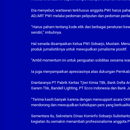
Dia menyebut, wartawan terkhusus anggota PWI harus paha
AD/ART PWI melalui pedoman peliputan dan pedoman perila
“Harus paham tentang kode etik dan berbagai peraturan ke
sendiri,” imbuhnya.
Hal senada disampaikan Ketua PWI Sidoarjo, Mustain. Menur
produk jurnalistiknya untuk mewujudkan jurnalisme positif.
“Ambil momentum ini untuk penguatan soliditas sesama war
Ia juga menyampaikan apresiasinya atas dukungan Pemkab Si
Diantaranya PT Pabrik Kertas Tjiwi Kimia TBk, Bank Delta Ar
Garam Tbk, Bandell Lighting, PT Ecco Indonesia dan Bank J
“Terima kasih banyak karena dengan mensupport acara OKK in
mendorong dan mewujudkan kehidupan pers yang berkualitas
Sementara itu, Sekretaris Dinas Kominfo Sidoarjo Sulistian
kegiatan itu semakin menambah profesionalisme anggota P