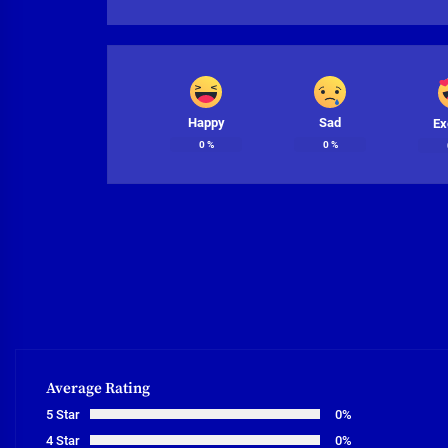
Happy
Sad
Ex
0
%
0
%
Average Rating
5 Star
0%
4 Star
0%