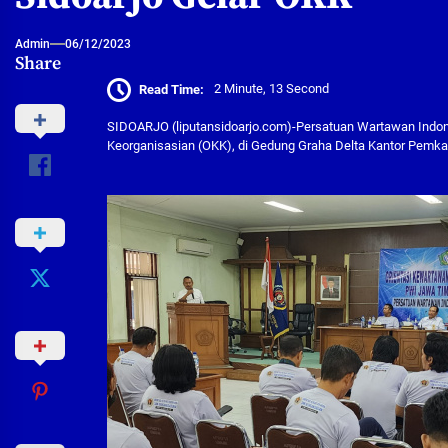
Admin
06/12/2023
Share
Read Time:
2 Minute, 13 Second
SIDOARJO (liputansidoarjo.com)-Persatuan Wartawan Indon
Keorganisasian (OKK), di Gedung Graha Delta Kantor Pemkab