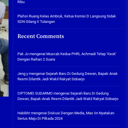
Ribu
Tabuh Perangi Miras, Ealah
Hukumannya Cuma Bayar Rp
300 Ribu
Plafon Ruang Kelas Ambruk, Ketua Komisi D Langsung Sidak
SDN Gilang II Tulangan
05/08/2026
Plafon Ruang Kelas Ambruk,
Recent Comments
Ketua Komisi D Langsung Sidak
SDN Gilang II Tulangan
05/08/2026
Pak Jo
mengenai
Muscab Kedua PHRI, Achmadi Tetap ‘Keok’
Dengan Raihan 2 Suara
Jeng y
mengenai
Sejarah Baru Di Gedung Dewan, Bapak-Anak
Resmi Dilantik Jadi Wakil Rakyat Sidoarjo
CIPTOMEI SUDARMO
mengenai
Sejarah Baru Di Gedung
Dewan, Bapak-Anak Resmi Dilantik Jadi Wakil Rakyat Sidoarjo
Habibhr
mengenai
Diskusi Dengan Media, Mas Iin Nyatakan
Serius Maju Di Pilkada 2024