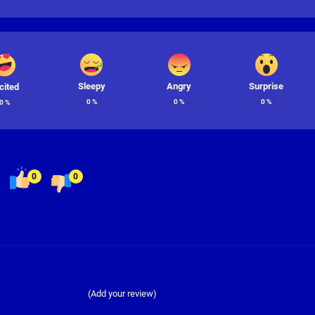
Sleepy
Angry
Surprise
cited
0
%
0
%
0
%
0
%
0
0
(Add your review)