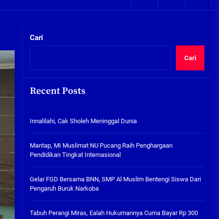
05/08/2026
kta Integritas
Plafon Ruang Kelas Ambruk,
Ketua Komisi D Langsung Sidak
Cari
SDN Gilang II Tulangan
05/08/2026
Cari
Innalilahi, Cak Sholeh
Meninggal Dunia
Recent Posts
07/08/2026
kta Integritas
Innalilahi, Cak Sholeh Meninggal Dunia
Mantap, MI Muslimat NU
Pucang Raih Penghargaan
Pendidikan Tingkat
Mantap, MI Muslimat NU Pucang Raih Penghargaan
Internasional
Pendidikan Tingkat Internasional
06/08/2026
Gelar FGD Bersama BNN, SMP Al
Gelar FGD Bersama BNN, SMP Al Muslim Bentengi Siswa Dari
Muslim Bentengi Siswa Dari
Pengaruh Buruk Narkoba
Pengaruh Buruk Narkoba
05/08/2026
Tabuh Perangi Miras, Ealah Hukumannya Cuma Bayar Rp 300