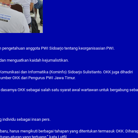
n pengetahuan anggota PWI Sidoarjo tentang keorganisasian PWI.
dan menguatkan kaidah kejurnalistikan.
Komunikasi dan Informatika (Kominfo) Sidoarjo Sulistianto. OKK juga dihadiri
asumber OKK dari Pengurus PWI Jawa Timur.
 dasarnya OKK sebagai salah satu syarat awal wartawan untuk bergabung seba
 individu sebagai insan pers.
 baru, harus mengikuti berbagai tahapan yang ditentukan termasuk OKK. Dihar
ran-aturan yang tertuang,” kata Lutfil.