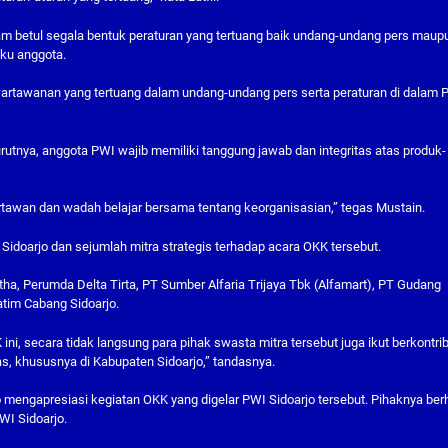
m betul segala bentuk peraturan yang tertuang baik undang-undang pers maup
ku anggota.
wartawanan yang tertuang dalam undang-undang pers serta peraturan di dalam 
utnya, anggota PWI wajib memiliki tanggung jawab dan integritas atas produk-
tawan dan wadah belajar bersama tentang keorganisasian,” tegas Mustain.
doarjo dan sejumlah mitra strategis terhadap acara OKK tersebut.
tha, Perumda Delta Tirta, PT Sumber Alfaria Trijaya Tbk (Alfamart), PT Gudang
atim Cabang Sidoarjo.
i, secara tidak langsung para pihak swasta mitra tersebut juga ikut berkontri
, khususnya di Kabupaten Sidoarjo,” tandasnya.
to mengapresiasi kegiatan OKK yang digelar PWI Sidoarjo tersebut. Pihaknya ber
WI Sidoarjo.