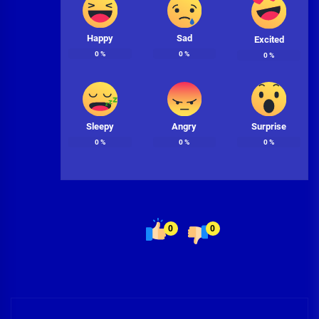
Happy
Sad
Excited
0
%
0
%
0
%
Sleepy
Angry
Surprise
0
%
0
%
0
%
0
0