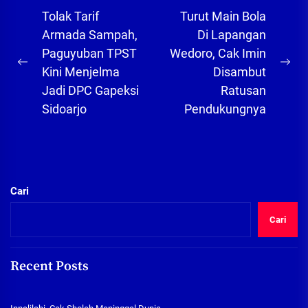
Navigasi
Tolak Tarif
Turut Main Bola
pos
Armada Sampah,
Di Lapangan
Paguyuban TPST
Wedoro, Cak Imin
Previous
Ne
Kini Menjelma
Disambut
post:
pos
Jadi DPC Gapeksi
Ratusan
Sidoarjo
Pendukungnya
Cari
Cari
Recent Posts