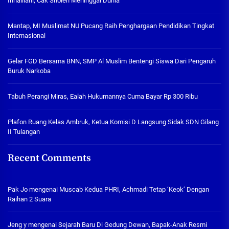
Innalilahi, Cak Sholeh Meninggal Dunia
Mantap, MI Muslimat NU Pucang Raih Penghargaan Pendidikan Tingkat
Internasional
Gelar FGD Bersama BNN, SMP Al Muslim Bentengi Siswa Dari Pengaruh
Buruk Narkoba
Tabuh Perangi Miras, Ealah Hukumannya Cuma Bayar Rp 300 Ribu
Plafon Ruang Kelas Ambruk, Ketua Komisi D Langsung Sidak SDN Gilang
II Tulangan
Recent Comments
Pak Jo
mengenai
Muscab Kedua PHRI, Achmadi Tetap ‘Keok’ Dengan
Raihan 2 Suara
Jeng y
mengenai
Sejarah Baru Di Gedung Dewan, Bapak-Anak Resmi