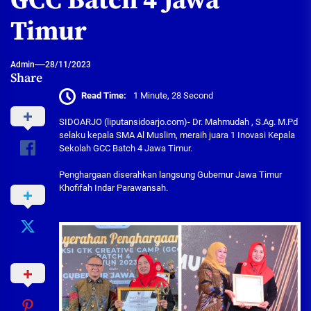
GCC Batch 4 Jawa
Timur
Admin
28/11/2023
Share
Read Time:
1 Minute, 28 Second
SIDOARJO (liputansidoarjo.com)- Dr. Mahmudah , S.Ag. M.Pd
selaku kepala SMA Al Muslim, meraih juara 1 Inovasi Kepala
Sekolah GCC Batch 4 Jawa Timur.
Penghargaan diserahkan langsung Gubernur Jawa Timur
Khofifah Indar Parawansah.