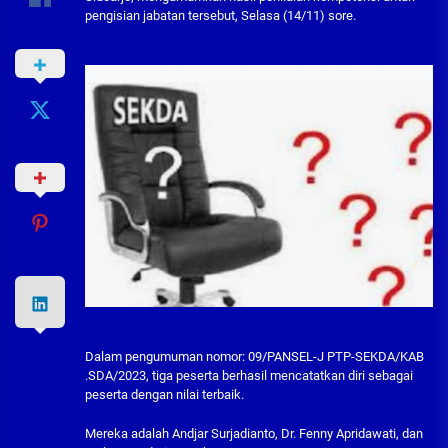
pengisian jabatan tersebut, Selasa (14/11) sore.
Dalam pengumuman nomor: 09/PANSEL-J PTP-SEKDA/KAB
.SDA/2023, tiga peserta berhasil mencatatkan diri sebagai
peserta dengan nilai terbaik.
Mereka adalah Andjar Surjadianto, Dr. Fenny Apridawati, dan