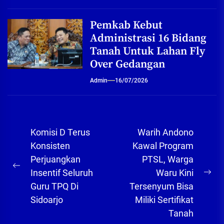
Pemkab Kebut
Administrasi 16 Bidang
Tanah Untuk Lahan Fly
Over Gedangan
Admin
16/07/2026
Navigasi
Komisi D Terus
Warih Andono
pos
Konsisten
Kawal Program
Perjuangkan
PTSL, Warga
Previous
Insentif Seluruh
Waru Kini
Ne
post:
Guru TPQ Di
Tersenyum Bisa
pos
Sidoarjo
Miliki Sertifikat
Tanah