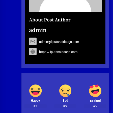
About Post Author
admin
admin@liputansidoarjo.com
https://liputansidoarjo.com
Happy
Sad
Excited
0
%
0
%
0
%