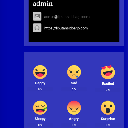
admin
admin@liputansidoarjo.com
https://liputansidoarjo.com
Happy
Sad
Excited
0
%
0
%
0
%
Sleepy
Angry
Surprise
0
%
0
%
0
%