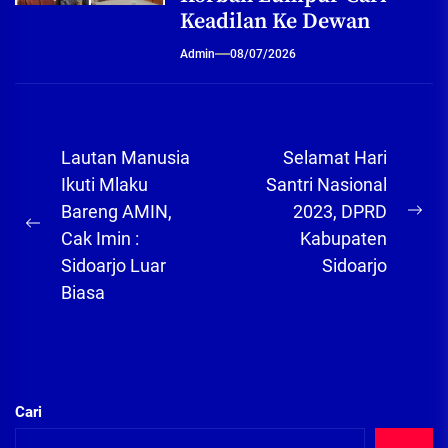
Keadilan Ke Dewan
Admin
08/07/2026
Navigasi
Lautan Manusia
Selamat Hari
pos
Ikuti Mlaku
Santri Nasional
Bareng AMIN,
2023, DPRD
Ne
Previous
Cak Imin :
Kabupaten
pos
post:
Sidoarjo Luar
Sidoarjo
Biasa
Cari