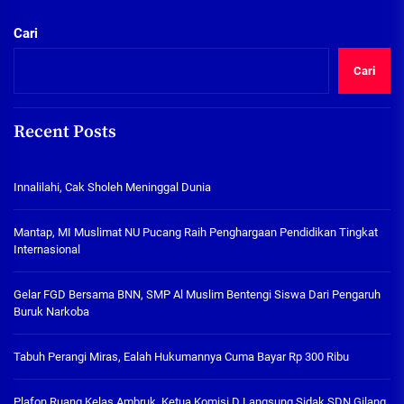
Cari
Cari
Recent Posts
Innalilahi, Cak Sholeh Meninggal Dunia
Mantap, MI Muslimat NU Pucang Raih Penghargaan Pendidikan Tingkat
Internasional
Gelar FGD Bersama BNN, SMP Al Muslim Bentengi Siswa Dari Pengaruh
Buruk Narkoba
Tabuh Perangi Miras, Ealah Hukumannya Cuma Bayar Rp 300 Ribu
Plafon Ruang Kelas Ambruk, Ketua Komisi D Langsung Sidak SDN Gilang