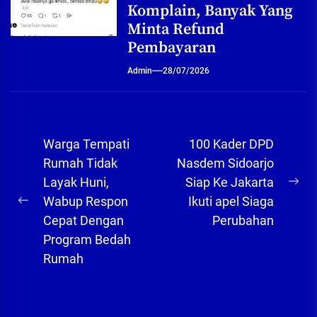
Komplain, Banyak Yang
Minta Refund
Pembayaran
Admin
28/07/2026
Navigasi
Warga Tempati
100 Kader DPD
pos
Rumah Tidak
Nasdem Sidoarjo
Layak Huni,
Siap Ke Jakarta
Ne
Wabup Respon
Ikuti apel Siaga
Previous
pos
Cepat Dengan
Perubahan
post:
Program Bedah
Rumah