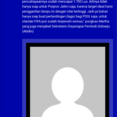
pencahayaannya sudah mencapai 1.700 Lux. Artinya tidak
hanya siap untuk Porprov Jatim saja, karena target ideal kami
penggantian lampu ini dengan nilai tertinggi. Jadi ya bukan
hanya siap buat pertandingan (laga) bagi PSSI saja, untuk
standar FIFA pun sudah terpenuhi semua,” pungkas Martha
yang juga menjabat Sekretaris Disporapar Pemkab Sidoarjo.
(Abidin)