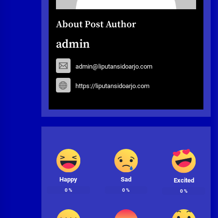
About Post Author
admin
admin@liputansidoarjo.com
https://liputansidoarjo.com
Happy
Sad
Excited
0
%
0
%
0
%