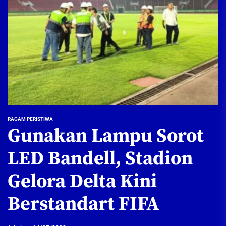
RAGAM PERISTIWA
Gunakan Lampu Sorot
LED Bandell, Stadion
Gelora Delta Kini
Berstandart FIFA