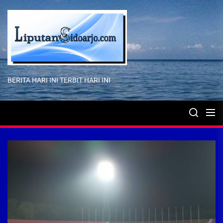
Skip
to
the
content
BERITA HARI INI TERBIT HARI INI