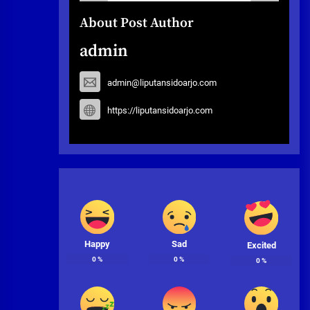
About Post Author
admin
admin@liputansidoarjo.com
https://liputansidoarjo.com
Happy
Sad
Excited
0
%
0
%
0
%