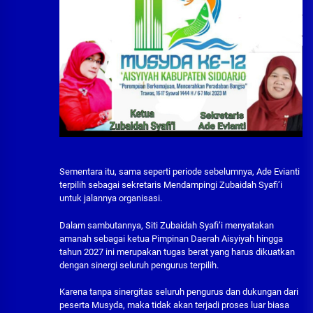
Sementara itu, sama seperti periode sebelumnya, Ade Evianti
terpilih sebagai sekretaris Mendampingi Zubaidah Syafi’i
untuk jalannya organisasi.
Dalam sambutannya, Siti Zubaidah Syafi’i menyatakan
amanah sebagai ketua Pimpinan Daerah Aisyiyah hingga
tahun 2027 ini merupakan tugas berat yang harus dikuatkan
dengan sinergi seluruh pengurus terpilih.
Karena tanpa sinergitas seluruh pengurus dan dukungan dari
peserta Musyda, maka tidak akan terjadi proses luar biasa