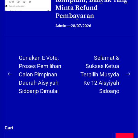
Minta Refund
Pembayaran
Admin
28/07/2026
Navigasi
Gunakan E Vote,
Selamat &
pos
Proses Pemilihan
Sukses Ketua
Calon Pimpinan
Terpilih Musyda
Previous
Ne
Daerah Aisyiyah
Ke 12 Aisyiyah
post:
pos
Sidoarjo Dimulai
Sidoarjo
Cari