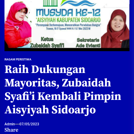
RAGAM PERISTIWA
Raih Dukungan
Mayoritas, Zubaidah
Syafi’i Kembali Pimpin
Aisyiyah Sidoarjo
Admin
07/05/2023
Share