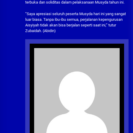
terbuka dan soliditas dalam pelaksanaan Musyda tahun ini.
“Saya apresiasi seluruh peserta Musyda hari ini yang sangat
luar biasa. Tanpa ibu-ibu semua, perjalanan kepengurusan
Aisyiyah tidak akan bisa berjalan seperti saat ini,” tutur
Zubaidah. (Abidin)