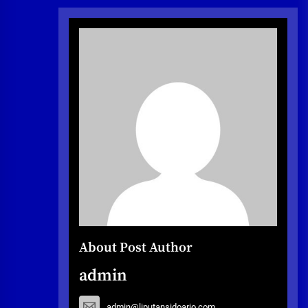
About Post Author
admin
admin@liputansidoarjo.com