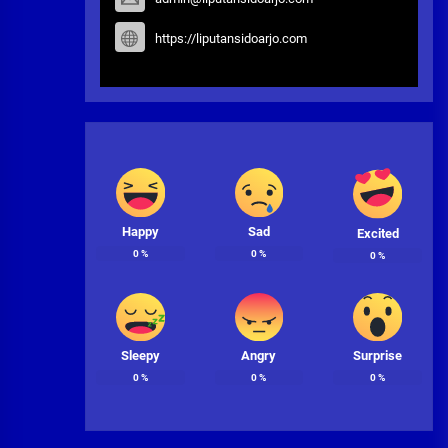
https://liputansidoarjo.com
Happy
Sad
Excited
0
%
0
%
0
%
Sleepy
Angry
Surprise
0
%
0
%
0
%