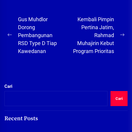
Navigasi
Gus Muhdlor
Kembali Pimpin
pos
Dorong
Pertina Jatim,
Pembangunan
Rahmad
Previous
Ne
RSD Type D Tiap
Muhajirin Kebut
post:
pos
Kawedanan
Program Prioritas
Cari
Cari
Recent Posts