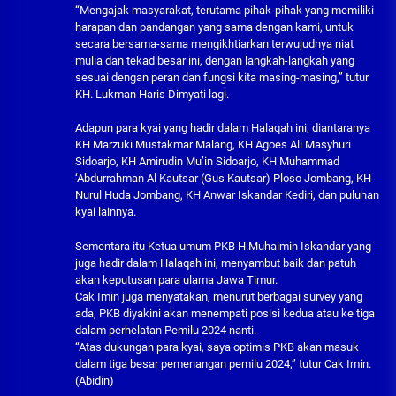
“Mengajak masyarakat, terutama pihak-pihak yang memiliki
harapan dan pandangan yang sama dengan kami, untuk
secara bersama-sama mengikhtiarkan terwujudnya niat
mulia dan tekad besar ini, dengan langkah-langkah yang
sesuai dengan peran dan fungsi kita masing-masing,” tutur
KH. Lukman Haris Dimyati lagi.
Adapun para kyai yang hadir dalam Halaqah ini, diantaranya
KH Marzuki Mustakmar Malang, KH Agoes Ali Masyhuri
Sidoarjo, KH Amirudin Mu’in Sidoarjo, KH Muhammad
‘Abdurrahman Al Kautsar (Gus Kautsar) Ploso Jombang, KH
Nurul Huda Jombang, KH Anwar Iskandar Kediri, dan puluhan
kyai lainnya.
Sementara itu Ketua umum PKB H.Muhaimin Iskandar yang
juga hadir dalam Halaqah ini, menyambut baik dan patuh
akan keputusan para ulama Jawa Timur.
Cak Imin juga menyatakan, menurut berbagai survey yang
ada, PKB diyakini akan menempati posisi kedua atau ke tiga
dalam perhelatan Pemilu 2024 nanti.
“Atas dukungan para kyai, saya optimis PKB akan masuk
dalam tiga besar pemenangan pemilu 2024,” tutur Cak Imin.
(Abidin)