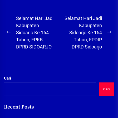
Navigasi
Selamat Hari Jadi
Selamat Hari Jadi
pos
Kabupaten
Kabupaten
Sidoarjo Ke 164
Sidoarjo Ke 164
Previous
Ne
Tahun, FPKB
Tahun, FPDIP
post:
pos
DPRD SIDOARJO
DPRD Sidoarjo
Cari
Cari
Recent Posts