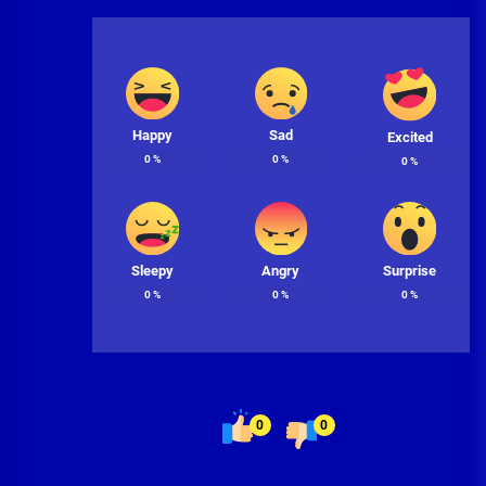
Happy
Sad
Excited
0
%
0
%
0
%
Sleepy
Angry
Surprise
0
%
0
%
0
%
0
0