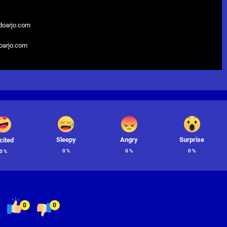
doarjo.com
doarjo.com
Sleepy
Angry
Surprise
cited
0
%
0
%
0
%
0
%
0
0