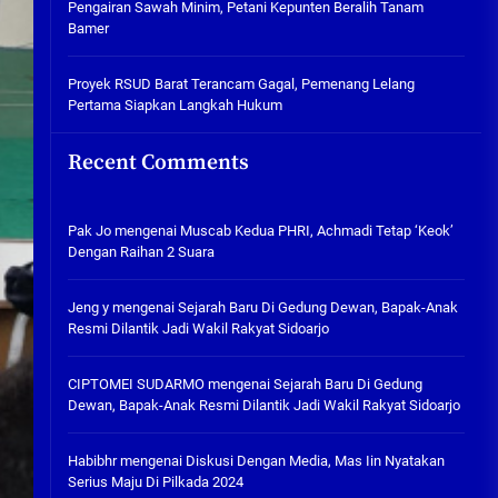
Pengairan Sawah Minim, Petani Kepunten Beralih Tanam
Pengairan Sawah Minim, Petani
Bamer
Kepunten Beralih Tanam Bamer
05/08/2026
Proyek RSUD Barat Terancam Gagal, Pemenang Lelang
Pertama Siapkan Langkah Hukum
Proyek RSUD Barat Terancam
Gagal, Pemenang Lelang
Recent Comments
Pertama Siapkan Langkah
Hukum
04/08/2026
Pak Jo
mengenai
Muscab Kedua PHRI, Achmadi Tetap ‘Keok’
Dengan Raihan 2 Suara
Jeng y
mengenai
Sejarah Baru Di Gedung Dewan, Bapak-Anak
Resmi Dilantik Jadi Wakil Rakyat Sidoarjo
CIPTOMEI SUDARMO
mengenai
Sejarah Baru Di Gedung
Dewan, Bapak-Anak Resmi Dilantik Jadi Wakil Rakyat Sidoarjo
Habibhr
mengenai
Diskusi Dengan Media, Mas Iin Nyatakan
Serius Maju Di Pilkada 2024