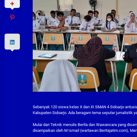
Sebanyak 120 siswa kelas X dan XI SMAN 4 Sidoarjo antus
Kabupaten Sidoarjo. Ada beragam tema seputar jurnalistik y
Mulai dari Teknik menulis Berita dan Wawancara yang disam
disampaikan oleh M Ismail (wartawan Beritajatim.com), Menge