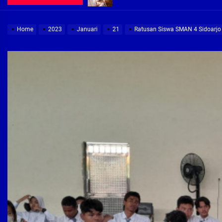
Demi Jajaran Direksi Delta Tirta Ya
Home
2023
Januari
21
Ratusan Siswa SMAN 4 Sidoarjo I
Pembebasan Lahan Segera Rampun
Peduli Warga Miskin, Bupati Sidoa
Pembebasan Lahan Hampir Rampun
Terima aduan warga, Komisi A cari
Demi Jajaran Direksi Delta Tirta Ya