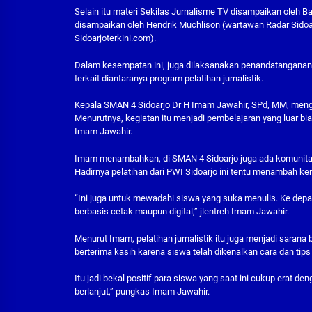
Selain itu materi Sekilas Jurnalisme TV disampaikan oleh 
disampaikan oleh Hendrik Muchlison (wartawan Radar Sidoa
Sidoarjoterkini.com).
Dalam kesempatan ini, juga dilaksanakan penandatangana
terkait diantaranya program pelatihan jurnalistik.
Kepala SMAN 4 Sidoarjo Dr H Imam Jawahir, SPd, MM, mengap
Menurutnya, kegiatan itu menjadi pembelajaran yang luar bia
Imam Jawahir.
Imam menambahkan, di SMAN 4 Sidoarjo juga ada komunitas j
Hadirnya pelatihan dari PWI Sidoarjo ini tentu menambah
“Ini juga untuk mewadahi siswa yang suka menulis. Ke de
berbasis cetak maupun digital,” jlentreh Imam Jawahir.
Menurut Imam, pelatihan jurnalistik itu juga menjadi saran
berterima kasih karena siswa telah dikenalkan cara dan tip
Itu jadi bekal positif para siswa yang saat ini cukup erat d
berlanjut,” pungkas Imam Jawahir.