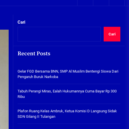
kta Integritas
Proyek RSUD Barat Terancam
Gagal, Pemenang Lelang
Cari
Pertama Siapkan Langkah
Hukum
Cari
04/08/2026
Gelar FGD Bersama BNN, SMP Al
Muslim Bentengi Siswa Dari
Recent Posts
Pengaruh Buruk Narkoba
05/08/2026
kta Integritas
Gelar FGD Bersama BNN, SMP Al Muslim Bentengi Siswa Dari
Tabuh Perangi Miras, Ealah
Pengaruh Buruk Narkoba
Hukumannya Cuma Bayar Rp
300 Ribu
Tabuh Perangi Miras, Ealah Hukumannya Cuma Bayar Rp 300
05/08/2026
Ribu
Plafon Ruang Kelas Ambruk,
Ketua Komisi D Langsung Sidak
Plafon Ruang Kelas Ambruk, Ketua Komisi D Langsung Sidak
SDN Gilang II Tulangan
SDN Gilang II Tulangan
05/08/2026