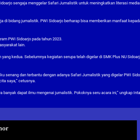
doarjo sengaja menggelar Safari Jurnalistik untuk meningkatkan literasi media
rja di bidang jurnalistik. PWI Sidoarjo berharap bisa memberikan manfaat kepad
gram PWI Sidoarjo pada tahun 2023.
syarakat lain.
an yang kedua. Sebelumnya kegiatan serupa telah digelar di SMK Plus NU Sidoarj
ku senang dan terbantu dengan adanya Safari Jurnalistik yang digelar PWI Sido
-cita saya,” cetusnya.
 banyak dapat ilmu mengenai jurnalistik. Pokoknya seru acara ini,” ungkap Inta
hor