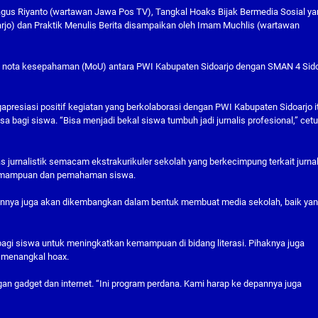
Bagus Riyanto (wartawan Jawa Pos TV), Tangkal Hoaks Bijak Bermedia Sosial y
rjo) dan Praktik Menulis Berita disampaikan oleh Imam Muchlis (wartawan
n nota kesepahaman (MoU) antara PWI Kabupaten Sidoarjo dengan SMAN 4 Sido
resiasi positif kegiatan yang berkolaborasi dengan PWI Kabupaten Sidoarjo i
sa bagi siswa. “Bisa menjadi bekal siswa tumbuh jadi jurnalis profesional,” cet
urnalistik semacam ekstrakurikuler sekolah yang berkecimpung terkait jurnali
 kemampuan dan pemahaman siswa.
pannya juga akan dikembangkan dalam bentuk membuat media sekolah, baik ya
a bagi siswa untuk meningkatkan kemampuan di bidang literasi. Pihaknya juga
s menangkal hoax.
engan gadget dan internet. “Ini program perdana. Kami harap ke depannya juga