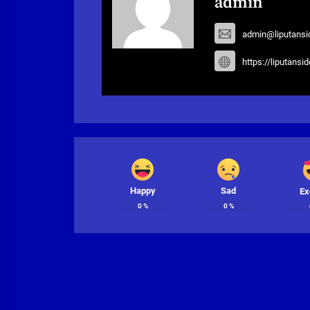
admin
admin@liputansi
https://liputansi
Happy
Sad
Ex
0
%
0
%