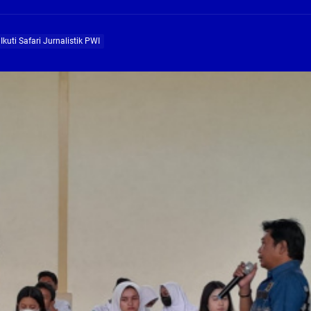
ng Profesional Dan Kapabel, Komisi B Dua Kali Panggil Pansel Dan Minta Ada Pa
kuti Safari Jurnalistik PWI
g, Pembangunan Fly Over Gedangan Semakin Dekat
rjo Masif Jalankan Program Rehab RTLH
g, Pembangunan Fly over Gedangan Semakin Dekat
 solusi masalah warga Seketi dan Urangagung
ng Profesional Dan Kapabel, Komisi B Dua Kali Panggil Pansel Dan Minta Ada Pa