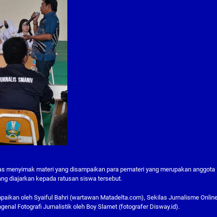
ias menyimak materi yang disampaikan para pemateri yang merupakan anggota
ang diajarkan kepada ratusan siswa tersebut.
paikan oleh Syaiful Bahri (wartawan Matadelta.com), Sekilas Jurnalisme Onlin
nal Fotografi Jurnalistik oleh Boy Slamet (fotografer Disway.id).