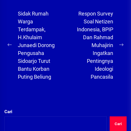
Navigasi
Sidak Rumah
Respon Survey
pos
Warga
Soal Netizen
Terdampak,
Indonesia, BPIP
H.Khulaim
Dan Rahmad
Junaedi Dorong
Muhajirin
Previous
Ne
Pengusaha
Ingatkan
post:
pos
Sidoarjo Turut
Pentingnya
Bantu Korban
Ideologi
Puting Beliung
Pancasila
Cari
Cari