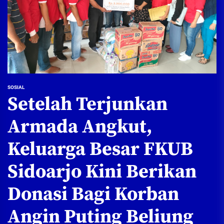
SOSIAL
Setelah Terjunkan
Armada Angkut,
Keluarga Besar FKUB
Sidoarjo Kini Berikan
Donasi Bagi Korban
Angin Puting Beliung