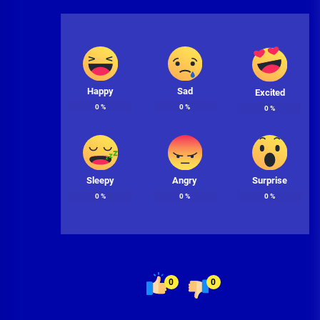
Happy
Sad
Excited
0
%
0
%
0
%
Sleepy
Angry
Surprise
0
%
0
%
0
%
0
0