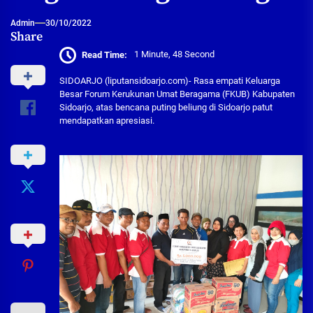
Admin
30/10/2022
Share
Read Time:
1 Minute, 48 Second
SIDOARJO (liputansidoarjo.com)- Rasa empati Keluarga
Besar Forum Kerukunan Umat Beragama (FKUB) Kabupaten
Sidoarjo, atas bencana puting beliung di Sidoarjo patut
mendapatkan apresiasi.