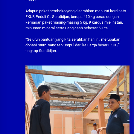
Adapun paket sembako yang diserahkan menurut kordinato
FKUB Peduli Cl. Suratidjan, berupa 410 kg beras dengan
kemasan paket masing-masing 5 kg, 9 kardus mie instan,
minuman mineral serta uang cash sebesar 5 juta.
“Seluruh bantuan yang kita serahkan hari ini, merupakan
donasi murni yang terkumpul dari keluarga besar FKUB,”
ungkap Suratidjan.