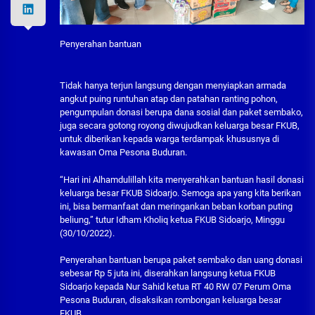
Penyerahan bantuan
Tidak hanya terjun langsung dengan menyiapkan armada
angkut puing runtuhan atap dan patahan ranting pohon,
pengumpulan donasi berupa dana sosial dan paket sembako,
juga secara gotong royong diwujudkan keluarga besar FKUB,
untuk diberikan kepada warga terdampak khususnya di
kawasan Oma Pesona Buduran.
“Hari ini Alhamdulillah kita menyerahkan bantuan hasil donasi
keluarga besar FKUB Sidoarjo. Semoga apa yang kita berikan
ini, bisa bermanfaat dan meringankan beban korban puting
beliung,” tutur Idham Kholiq ketua FKUB Sidoarjo, Minggu
(30/10/2022).
Penyerahan bantuan berupa paket sembako dan uang donasi
sebesar Rp 5 juta ini, diserahkan langsung ketua FKUB
Sidoarjo kepada Nur Sahid ketua RT 40 RW 07 Perum Oma
Pesona Buduran, disaksikan rombongan keluarga besar
FKUB.