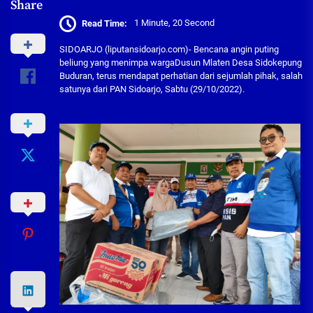
Share
Read Time:
1 Minute, 20 Second
SIDOARJO (liputansidoarjo.com)- Bencana angin puting
beliung yang menimpa wargaDusun Mlaten Desa Sidokepung
Buduran, terus mendapat perhatian dari sejumlah pihak, salah
satunya dari PAN Sidoarjo, Sabtu (29/10/2022).