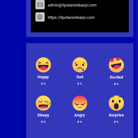
admin@liputansidoarjo.com
https://liputansidoarjo.com
Happy
Sad
Excited
0
%
0
%
0
%
Sleepy
Angry
Surprise
0
%
0
%
0
%