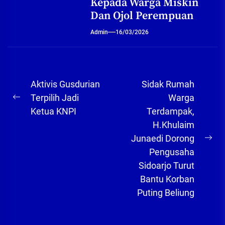
Kepada Warga Miskin
Dan Ojol Perempuan
Admin
16/03/2026
Navigasi
Aktivis Gusdurian
Sidak Rumah
pos
Terpilih Jadi
Warga
Previous
Ketua KNPI
Terdampak,
post:
H.Khulaim
Junaedi Dorong
Ne
Pengusaha
pos
Sidoarjo Turut
Bantu Korban
Puting Beliung