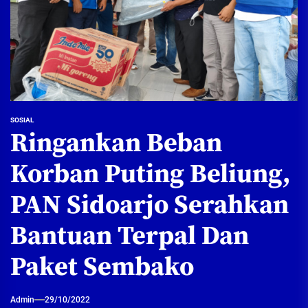
SOSIAL
Ringankan Beban
Korban Puting Beliung,
PAN Sidoarjo Serahkan
Bantuan Terpal Dan
Paket Sembako
Admin
29/10/2022