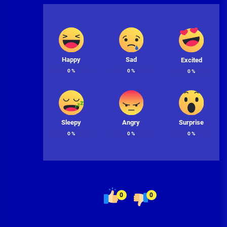
Happy
Sad
Excited
0
%
0
%
0
%
Sleepy
Angry
Surprise
0
%
0
%
0
%
0
0