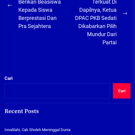
Berikan Beasiswa
Terkuat Di
Previous
Kepada Siswa
Dapilnya, Ketua
post:
Ne
Berprestasi Dan
DPAC PKB Sedati
pos
Pra Sejahtera
Dikabarkan Pilih
Mundur Dari
Partai
Cari
Cari
Recent Posts
Innalilahi, Cak Sholeh Meninggal Dunia