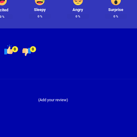
Sleepy
Angry
Surprise
cited
0
%
0
%
0
%
0
%
0
0
(Add your review)