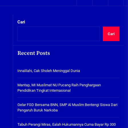
05/08/2026
kta Integritas
Plafon Ruang Kelas Ambruk,
Ketua Komisi D Langsung Sidak
Cari
SDN Gilang II Tulangan
05/08/2026
Cari
Innalilahi, Cak Sholeh
Meninggal Dunia
Recent Posts
07/08/2026
kta Integritas
Innalilahi, Cak Sholeh Meninggal Dunia
Mantap, MI Muslimat NU
Pucang Raih Penghargaan
Pendidikan Tingkat
Mantap, MI Muslimat NU Pucang Raih Penghargaan
Internasional
Pendidikan Tingkat Internasional
06/08/2026
Gelar FGD Bersama BNN, SMP Al
Gelar FGD Bersama BNN, SMP Al Muslim Bentengi Siswa Dari
Muslim Bentengi Siswa Dari
Pengaruh Buruk Narkoba
Pengaruh Buruk Narkoba
05/08/2026
Tabuh Perangi Miras, Ealah Hukumannya Cuma Bayar Rp 300