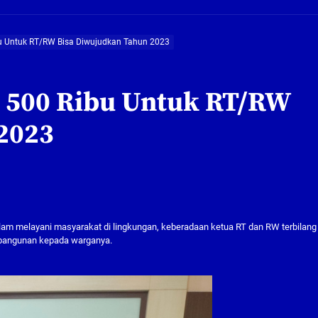
ng Profesional Dan Kapabel, Komisi B Dua Kali Panggil Pansel Dan Minta Ada Pa
ibu Untuk RT/RW Bisa Diwujudkan Tahun 2023
g, Pembangunan Fly Over Gedangan Semakin Dekat
rjo Masif Jalankan Program Rehab RTLH
p 500 Ribu Untuk RT/RW
g, Pembangunan Fly over Gedangan Semakin Dekat
2023
 solusi masalah warga Seketi dan Urangagung
ng Profesional Dan Kapabel, Komisi B Dua Kali Panggil Pansel Dan Minta Ada Pa
lam melayani masyarakat di lingkungan, keberadaan ketua RT dan RW terbilang
mbangunan kepada warganya.