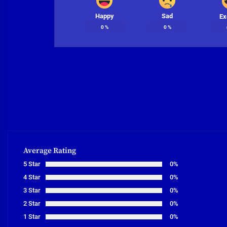
Happy
Sad
Ex
0
%
0
%
Average Rating
5 Star
0%
4 Star
0%
3 Star
0%
2 Star
0%
1 Star
0%