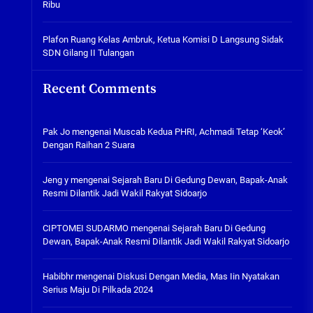
Ribu
Tabuh Perangi Miras, Ealah
Hukumannya Cuma Bayar Rp
300 Ribu
Plafon Ruang Kelas Ambruk, Ketua Komisi D Langsung Sidak
SDN Gilang II Tulangan
05/08/2026
Plafon Ruang Kelas Ambruk,
Recent Comments
Ketua Komisi D Langsung Sidak
SDN Gilang II Tulangan
05/08/2026
Pak Jo
mengenai
Muscab Kedua PHRI, Achmadi Tetap ‘Keok’
Dengan Raihan 2 Suara
Jeng y
mengenai
Sejarah Baru Di Gedung Dewan, Bapak-Anak
Resmi Dilantik Jadi Wakil Rakyat Sidoarjo
CIPTOMEI SUDARMO
mengenai
Sejarah Baru Di Gedung
Dewan, Bapak-Anak Resmi Dilantik Jadi Wakil Rakyat Sidoarjo
Habibhr
mengenai
Diskusi Dengan Media, Mas Iin Nyatakan
Serius Maju Di Pilkada 2024