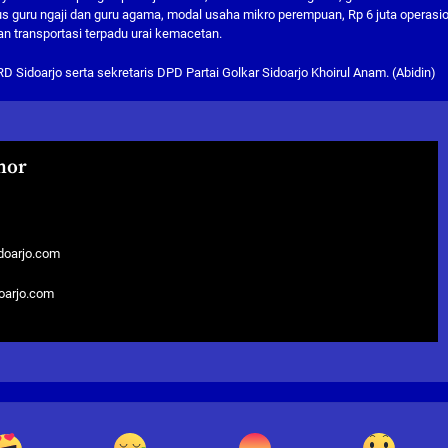
lus guru ngaji dan guru agama, modal usaha mikro perempuan, Rp 6 juta operasi
n transportasi terpadu urai kemacetan.
D Sidoarjo serta sekretaris DPD Partai Golkar Sidoarjo Khoirul Anam. (Abidin)
hor
doarjo.com
doarjo.com