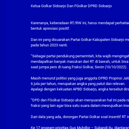
Ketua Golkar Sidoarjo Dan FGolkar DPRD Sidoarjo
Karenanya, keberadaan RT/RW ini, harus mendapat perhatia
bentuk apresiasi positif.
Dan ini yang disuarakan Partai Golkar Kabupaten Sidoarjo me
pada tahun 2023 nanti.
“Sebagai partai pendukung pemerintah, kita wajib mengingat
mendapatkan banyak masukan dari RT di bawah, untuk bisa m
saat jumpa pers di ruang Fraksi Golkar, Senin (10/10/2022).
Masih menurut politisi yang juga anggota DPRD Propinsi Jatim 
6 juta per tahun, merupakan angka yang patut dan relevan.
Apalagi dengan kekuatan APBD Sidoarjo, angka tersebut di
“DPD dan FGolkar Sidoarjo akan menyuarakan hal ini pada ra
fraksi yang lain agar bisa satu suara dalam mewujudkan insen
Dari data yang ada, dorongan Partai Golkar soal insentif RT
Ke 17 program prioritas Gus Muhdlor – Subandi itu, diantar