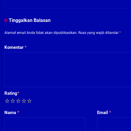
Tinggalkan Balasan
Alamat email Anda tidak akan dipublikasikan.
Ruas yang wajib ditandai
*
Komentar
*
Rating
*
1
2
3
4
5
Nama
*
Email
*