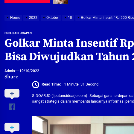
Demi Jajaran Direksi Delta Tirta Ya
Home
2022
Oktober
10
Golkar Minta Insentif Rp 500 R
Pembebasan Lahan Segera Rampun
PUBLIKASI UCAPAN
Peduli Warga Miskin, Bupati Sidoa
Golkar Minta Insentif R
Pembebasan Lahan Hampir Rampun
Bisa Diwujudkan Tahun 
Terima aduan warga, Komisi A cari
Demi Jajaran Direksi Delta Tirta Ya
Admin
10/10/2022
Share
Read Time:
1 Minute, 31 Second
SIDOARJO (liputansidoarjo.com)- Sebagai garis terdepan da
sangat strategis dalam membantu lancarnya informasi pe