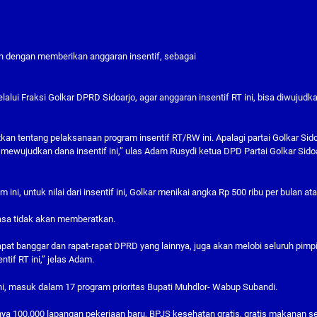
n dengan memberikan anggaran insentif, sebagai
lalui Fraksi Golkar DPRD Sidoarjo, agar anggaran insentif RT ini, bisa diwujudk
kan tentang pelaksanaan program insentif RT/RW ini. Apalagi partai Golkar Sido
ewujudkan dana insentif ini,” ulas Adam Rusydi ketua DPD Partai Golkar Sido
ini, untuk nilai dari insentif ini, Golkar menikai angka Rp 500 ribu per bulan at
rasa tidak akan memberatkan.
pat banggar dan rapat-rapat DPRD yang lainnya, juga akan melobi seluruh pimp
tif RT ini,” jelas Adam.
 ini, masuk dalam 17 program prioritas Bupati Muhdlor- Wabup Subandi.
anya 100.000 lapangan pekerjaan baru, BPJS kesehatan gratis, gratis makanan se