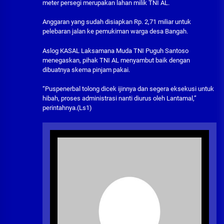
meter persegi merupakan lahan milik TNI AL.
Anggaran yang sudah disiapkan Rp. 2,71 miliar untuk
pelebaran jalan ke pemukiman warga desa Bangah.
Aslog KASAL Laksamana Muda TNI Puguh Santoso
menegaskan, pihak TNI AL menyambut baik dengan
dibuatnya skema pinjam pakai.
“Puspenerbal tolong dicek ijinnya dan segera eksekusi untuk
hibah, proses administrasi nanti diurus oleh Lantamal,”
perintahnya.(Ls1)