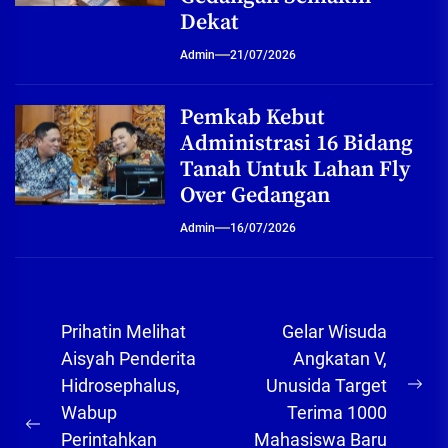
Dekat
Admin
21/07/2026
Pemkab Kebut
Administrasi 16 Bidang
Tanah Untuk Lahan Fly
Over Gedangan
Admin
16/07/2026
Navigasi
Prihatin Melihat
Gelar Wisuda
pos
Aisyah Penderita
Angkatan V,
Hidrosephalus,
Unusida Target
Ne
Wabup
Terima 1000
pos
Previous
Perintahkan
Mahasiswa Baru