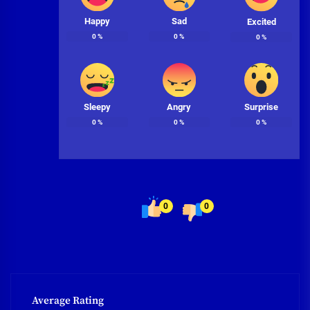
Happy
Sad
Excited
0
%
0
%
0
%
Sleepy
Angry
Surprise
0
%
0
%
0
%
0
0
Average Rating