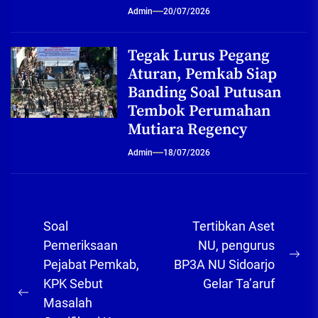
Admin
20/07/2026
Tegak Lurus Pegang
Aturan, Pemkab Siap
Banding Soal Putusan
Tembok Perumahan
Mutiara Regency
Admin
18/07/2026
Navigasi
Soal
Tertibkan Aset
pos
Pemeriksaan
NU, pengurus
Ne
Pejabat Pemkab,
BP3A NU Sidoarjo
pos
KPK Sebut
Gelar Ta’aruf
Previous
Masalah