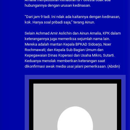
hubungannya dengan urusan kedinasan.
“Dari jam 9 tadi. Ini ndak ada kaitannya dengan kedinasan,
kok. Hanya soal pribadi saja,” terang Ainun.
Selain Achmad Amir Aslichin dan Ainun Amalia, KPK dalam
keterangannya juga memeriksa sejumlah nama lain.
Mereka adalah mantan Kepala BPKAD Sidoarjo, Noer
Rochmawati; dan Kepala Sub Bagian Umum dan
Kepegawaian Dinas Koperasi dan Usaha Mikro, Sutarti.
Keduanya menolak memberikan keterangan saat
dikonfirmasi awak media usai jalani pemeriksaan. (Abidin)