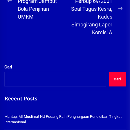
Program Jemput
Perbup 69/2001
Previous
Bola Perijinan
Soal Tugas Kesra,
post:
Ne
UMKM
Kades
pos
Simogirang Lapor
Komisi A
Cari
Cari
Recent Posts
Mantap, MI Muslimat NU Pucang Raih Penghargaan Pendidikan Tingkat
Internasional