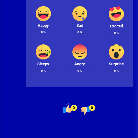
Happy
Sad
Excited
0
%
0
%
0
%
Sleepy
Angry
Surprise
0
%
0
%
0
%
0
0