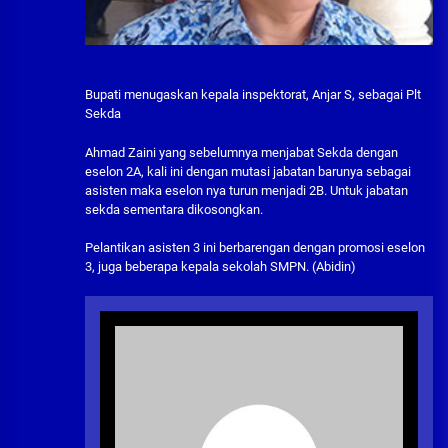
Bupati menugaskan kepala inspektorat, Anjar S, sebagai Plt
Sekda
Ahmad Zaini yang sebelumnya menjabat Sekda dengan
eselon 2A, kali ini dengan mutasi jabatan barunya sebagai
asisten maka eselon nya turun menjadi 2B. Untuk jabatan
sekda sementara dikosongkan.
Pelantikan asisten 3 ini berbarengan dengan promosi eselon
3, juga beberapa kepala sekolah SMPN. (Abidin)