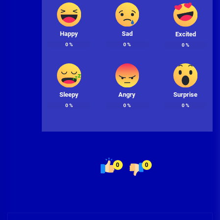
Happy
Sad
Excited
0
%
0
%
0
%
Sleepy
Angry
Surprise
0
%
0
%
0
%
0
0