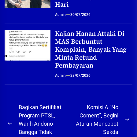
Hari
Admin
30/07/2026
Kajian Hanan Attaki Di
MAS Berbuntut
Komplain, Banyak Yang
Minta Refund
Pembayaran
Admin
28/07/2026
Navigasi
Bagikan Sertifikat
Komisi A “No
pos
Program PTSL,
Coment”, Begini
Ne
Warih Andono
Aturan Mencopot
Previous
pos
Bangga Tidak
Sekda
post: