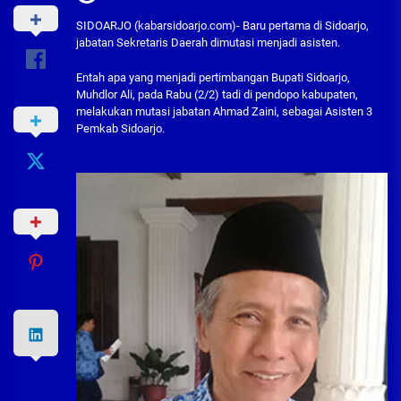
SIDOARJO (kabarsidoarjo.com)- Baru pertama di Sidoarjo,
jabatan Sekretaris Daerah dimutasi menjadi asisten.
Entah apa yang menjadi pertimbangan Bupati Sidoarjo,
Muhdlor Ali, pada Rabu (2/2) tadi di pendopo kabupaten,
melakukan mutasi jabatan Ahmad Zaini, sebagai Asisten 3
Pemkab Sidoarjo.