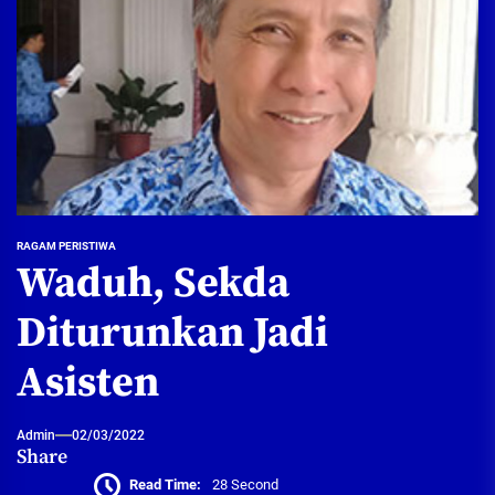
RAGAM PERISTIWA
Waduh, Sekda
Diturunkan Jadi
Asisten
Admin
02/03/2022
Share
Read Time:
28 Second