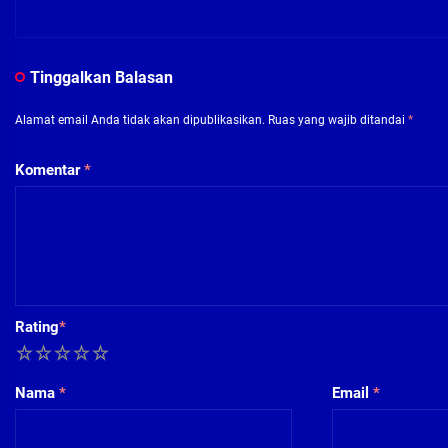
Tinggalkan Balasan
Alamat email Anda tidak akan dipublikasikan.
Ruas yang wajib ditandai
*
Komentar
*
Rating
*
1
2
3
4
5
Nama
*
Email
*