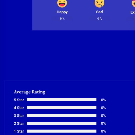
Happy
Sad
Ex
0
%
0
%
Average Rating
5 Star
0%
4 Star
0%
3 Star
0%
2 Star
0%
1 Star
0%