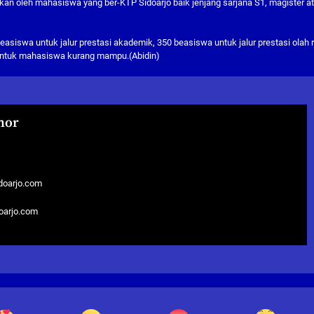
an oleh mahasiswa yang ber-KTP Sidoarjo baik jenjang sarjana S1, magister a
siswa untuk jalur prestasi akademik, 350 beasiswa untuk jalur prestasi olah 
untuk mahasiswa kurang mampu.(Abidin)
hor
doarjo.com
doarjo.com