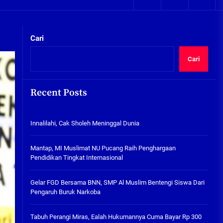
05/08/2026
kta Integritas
Plafon Ruang Kelas Ambruk,
Ketua Komisi D Langsung Sidak
Cari
SDN Gilang II Tulangan
05/08/2026
Cari
Innalilahi, Cak Sholeh
Meninggal Dunia
Recent Posts
07/08/2026
kta Integritas
Innalilahi, Cak Sholeh Meninggal Dunia
Mantap, MI Muslimat NU
Pucang Raih Penghargaan
Pendidikan Tingkat
Mantap, MI Muslimat NU Pucang Raih Penghargaan
Internasional
Pendidikan Tingkat Internasional
06/08/2026
Gelar FGD Bersama BNN, SMP Al
Gelar FGD Bersama BNN, SMP Al Muslim Bentengi Siswa Dari
Muslim Bentengi Siswa Dari
Pengaruh Buruk Narkoba
Pengaruh Buruk Narkoba
05/08/2026
Tabuh Perangi Miras, Ealah Hukumannya Cuma Bayar Rp 300