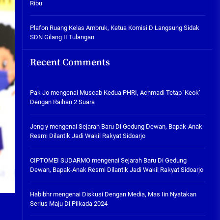
Ribu
Tabuh Perangi Miras, Ealah
Hukumannya Cuma Bayar Rp
300 Ribu
Plafon Ruang Kelas Ambruk, Ketua Komisi D Langsung Sidak
SDN Gilang II Tulangan
05/08/2026
Plafon Ruang Kelas Ambruk,
Recent Comments
Ketua Komisi D Langsung Sidak
SDN Gilang II Tulangan
05/08/2026
Pak Jo
mengenai
Muscab Kedua PHRI, Achmadi Tetap ‘Keok’
Dengan Raihan 2 Suara
Jeng y
mengenai
Sejarah Baru Di Gedung Dewan, Bapak-Anak
Resmi Dilantik Jadi Wakil Rakyat Sidoarjo
CIPTOMEI SUDARMO
mengenai
Sejarah Baru Di Gedung
Dewan, Bapak-Anak Resmi Dilantik Jadi Wakil Rakyat Sidoarjo
Habibhr
mengenai
Diskusi Dengan Media, Mas Iin Nyatakan
Serius Maju Di Pilkada 2024