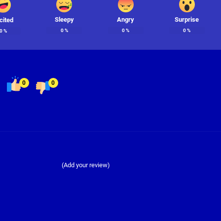
Sleepy
Angry
Surprise
cited
0
%
0
%
0
%
0
%
0
0
(Add your review)