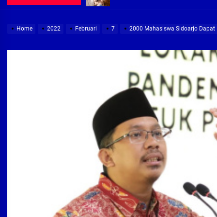
Demi Jajaran Direksi Delta Tirta Ya
Home
2022
Februari
7
2000 Mahasiswa Sidoarjo Dapat 
Pembebasan Lahan Segera Rampun
Peduli Warga Miskin, Bupati Sidoa
Pembebasan Lahan Hampir Rampun
Terima aduan warga, Komisi A cari
Demi Jajaran Direksi Delta Tirta Ya