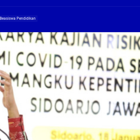
ng Profesional Dan Kapabel, Komisi B Dua Kali Panggil Pansel Dan Minta Ada Pa
Beasiswa Pendidikan
g, Pembangunan Fly Over Gedangan Semakin Dekat
rjo Masif Jalankan Program Rehab RTLH
g, Pembangunan Fly over Gedangan Semakin Dekat
 solusi masalah warga Seketi dan Urangagung
ng Profesional Dan Kapabel, Komisi B Dua Kali Panggil Pansel Dan Minta Ada Pa