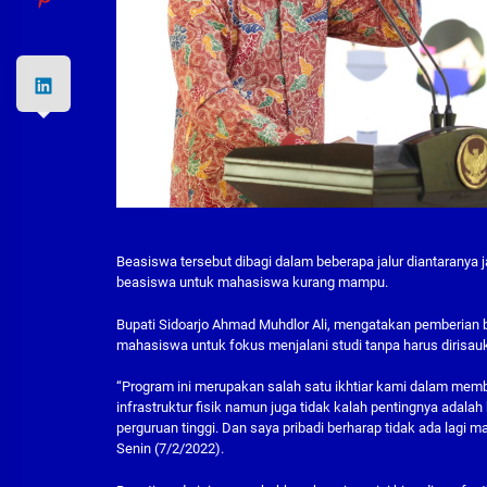
Beasiswa tersebut dibagi dalam beberapa jalur diantaranya ja
beasiswa untuk mahasiswa kurang mampu.
Bupati Sidoarjo Ahmad Muhdlor Ali, mengatakan pemberian
mahasiswa untuk fokus menjalani studi tanpa harus dirisau
“Program ini merupakan salah satu ikhtiar kami dalam mem
infrastruktur fisik namun juga tidak kalah pentingnya adala
perguruan tinggi. Dan saya pribadi berharap tidak ada lagi m
Senin (7/2/2022).