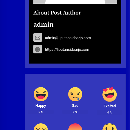
About Post Author
admin
admin@liputansidoarjo.com
https://liputansidoarjo.com
Happy
Sad
Excited
0
%
0
%
0
%