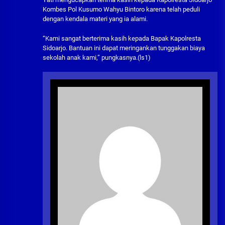
Kombes Pol Kusumo Wahyu Bintoro karena telah peduli
dengan kendala materi yang ia alami.
“Kami sangat berterima kasih kepada Bapak Kapolresta
Sidoarjo. Bantuan ini dapat meringankan tunggakan biaya
sekolah anak kami,” pungkasnya.(ls1)