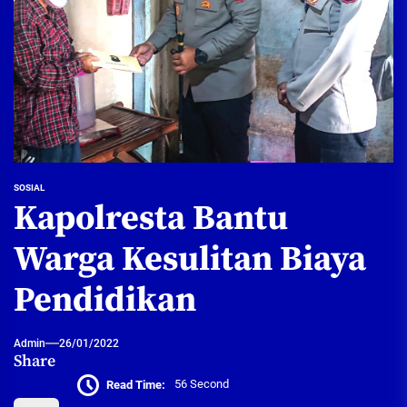
SOSIAL
Kapolresta Bantu
Warga Kesulitan Biaya
Pendidikan
Admin
26/01/2022
Share
Read Time:
56 Second