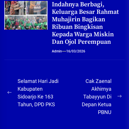
Indahnya Berbagi,
Keluarga Besar Rahmat
Muhajirin Bagikan
Ribuan Bingkisan
Kepada Warga Miskin
Dan Ojol Perempuan
Admin
16/03/2026
Navigasi
Selamat Hari Jadi
Cak Zaenal
pos
Kabupaten
Akhirnya
Previous
Sidoarjo Ke 163
Tabayyun Di
Ne
post:
Tahun, DPD PKS
Depan Ketua
pos
PBNU