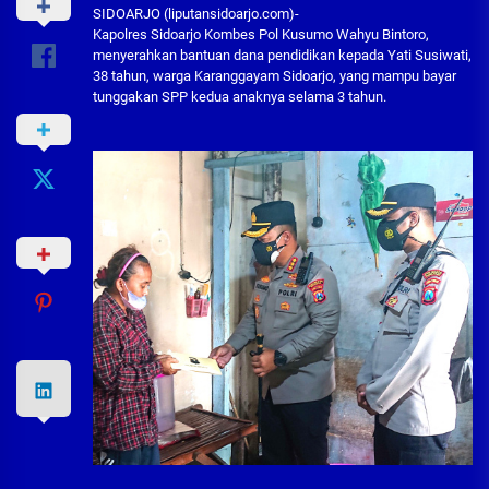
SIDOARJO (liputansidoarjo.com)-
Kapolres Sidoarjo Kombes Pol Kusumo Wahyu Bintoro,
menyerahkan bantuan dana pendidikan kepada Yati Susiwati,
38 tahun, warga Karanggayam Sidoarjo, yang mampu bayar
tunggakan SPP kedua anaknya selama 3 tahun.