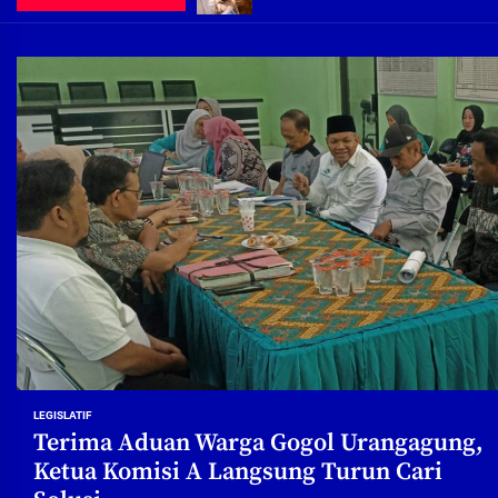
Demi Jajaran Direksi Delta Tirta Ya
Pembebasan Lahan Segera Rampun
Peduli Warga Miskin, Bupati Sidoa
Pembebasan Lahan Hampir Rampun
Terima aduan warga, Komisi A cari
Demi Jajaran Direksi Delta Tirta Ya
LEGISLATIF
Terima Aduan Warga Gogol Urangagung,
Ketua Komisi A Langsung Turun Cari