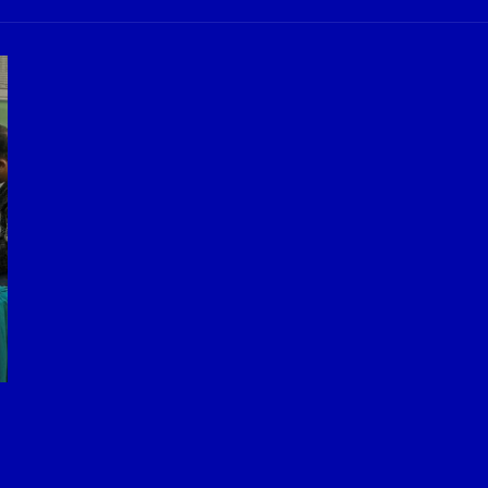
ng Profesional Dan Kapabel, Komisi B Dua Kali Panggil Pansel Dan Minta Ada Pa
g, Pembangunan Fly Over Gedangan Semakin Dekat
rjo Masif Jalankan Program Rehab RTLH
g, Pembangunan Fly over Gedangan Semakin Dekat
 solusi masalah warga Seketi dan Urangagung
ng Profesional Dan Kapabel, Komisi B Dua Kali Panggil Pansel Dan Minta Ada Pa