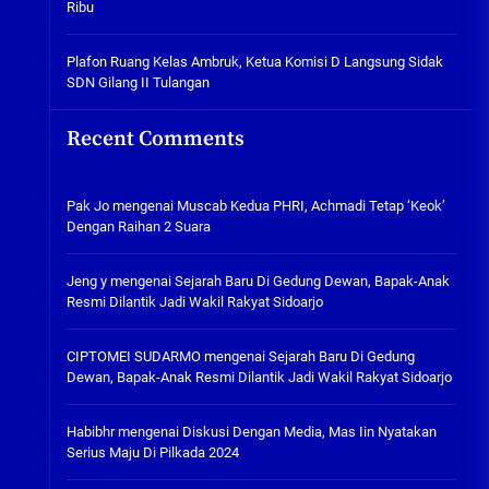
Ribu
Tabuh Perangi Miras, Ealah
Hukumannya Cuma Bayar Rp
300 Ribu
Plafon Ruang Kelas Ambruk, Ketua Komisi D Langsung Sidak
SDN Gilang II Tulangan
05/08/2026
Plafon Ruang Kelas Ambruk,
Recent Comments
Ketua Komisi D Langsung Sidak
SDN Gilang II Tulangan
05/08/2026
Pak Jo
mengenai
Muscab Kedua PHRI, Achmadi Tetap ‘Keok’
Dengan Raihan 2 Suara
Jeng y
mengenai
Sejarah Baru Di Gedung Dewan, Bapak-Anak
Resmi Dilantik Jadi Wakil Rakyat Sidoarjo
CIPTOMEI SUDARMO
mengenai
Sejarah Baru Di Gedung
Dewan, Bapak-Anak Resmi Dilantik Jadi Wakil Rakyat Sidoarjo
Habibhr
mengenai
Diskusi Dengan Media, Mas Iin Nyatakan
Serius Maju Di Pilkada 2024