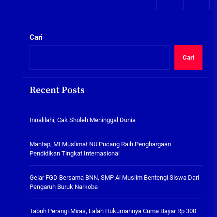
05/08/2026
kta Integritas
Plafon Ruang Kelas Ambruk,
Ketua Komisi D Langsung Sidak
Cari
SDN Gilang II Tulangan
05/08/2026
Cari
Innalilahi, Cak Sholeh
Meninggal Dunia
Recent Posts
07/08/2026
kta Integritas
Innalilahi, Cak Sholeh Meninggal Dunia
Mantap, MI Muslimat NU
Pucang Raih Penghargaan
Pendidikan Tingkat
Mantap, MI Muslimat NU Pucang Raih Penghargaan
Internasional
Pendidikan Tingkat Internasional
06/08/2026
Gelar FGD Bersama BNN, SMP Al
Gelar FGD Bersama BNN, SMP Al Muslim Bentengi Siswa Dari
Muslim Bentengi Siswa Dari
Pengaruh Buruk Narkoba
Pengaruh Buruk Narkoba
05/08/2026
Tabuh Perangi Miras, Ealah Hukumannya Cuma Bayar Rp 300