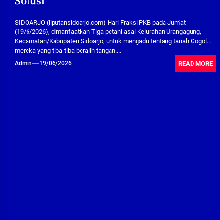
Solusi
SIDOARJO (liputansidoarjo.com)-Hari Fraksi PKB pada Jum'at
(19/6/2026), dimanfaatkan Tiga petani asal Kelurahan Urangagung,
Kecamatan/Kabupaten Sidoarjo, untuk mengadu tentang tanah Gogol
mereka yang tiba-tiba beralih tangan....
READ MORE
Admin
19/06/2026