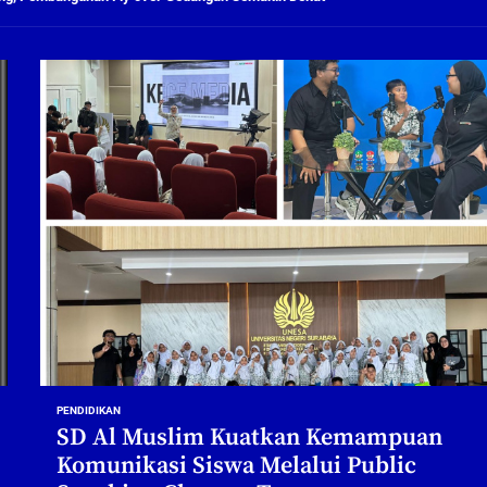
ng Profesional Dan Kapabel, Komisi B Dua Kali Panggil Pansel Dan Minta Ada Pa
g, Pembangunan Fly Over Gedangan Semakin Dekat
rjo Masif Jalankan Program Rehab RTLH
g, Pembangunan Fly over Gedangan Semakin Dekat
 solusi masalah warga Seketi dan Urangagung
ng Profesional Dan Kapabel, Komisi B Dua Kali Panggil Pansel Dan Minta Ada Pa
PENDIDIKAN
SD Al Muslim Kuatkan Kemampuan
Komunikasi Siswa Melalui Public