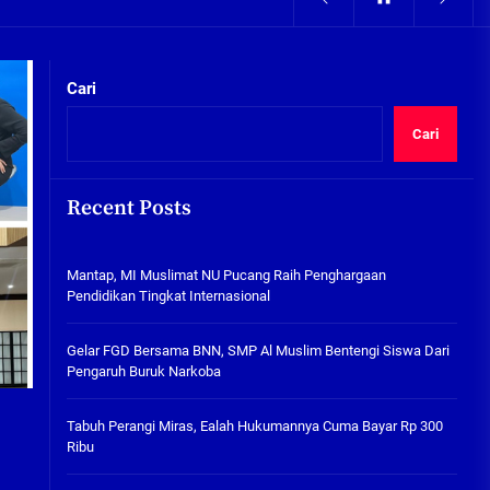
05/08/2026
kta Integritas
Pengairan Sawah Minim, Petani
Kepunten Beralih Tanam Bamer
Cari
05/08/2026
Cari
Mantap, MI Muslimat NU
Pucang Raih Penghargaan
Pendidikan Tingkat
Recent Posts
Internasional
06/08/2026
kta Integritas
Mantap, MI Muslimat NU Pucang Raih Penghargaan
Gelar FGD Bersama BNN, SMP Al
Pendidikan Tingkat Internasional
Muslim Bentengi Siswa Dari
Pengaruh Buruk Narkoba
Gelar FGD Bersama BNN, SMP Al Muslim Bentengi Siswa Dari
05/08/2026
Pengaruh Buruk Narkoba
Tabuh Perangi Miras, Ealah
Hukumannya Cuma Bayar Rp
Tabuh Perangi Miras, Ealah Hukumannya Cuma Bayar Rp 300
300 Ribu
Ribu
05/08/2026