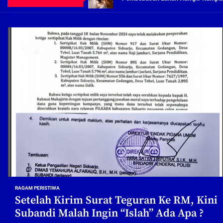
Demi Jajaran Direksi Delta Tirta Ya
Pembebasan Lahan Segera Rampun
Peduli Warga Miskin, Bupati Sidoa
Pembebasan Lahan Hampir Rampun
Terima aduan warga, Komisi A cari
Demi Jajaran Direksi Delta Tirta Ya
RAGAM PERISTIWA
Setelah Kirim Surat Teguran Ke RM, Kini
Subandi Malah Ingin “Islah” Ada Apa ?