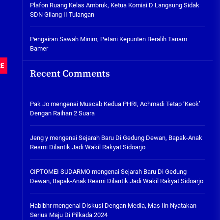
Plafon Ruang Kelas Ambruk,
Plafon Ruang Kelas Ambruk, Ketua Komisi D Langsung Sidak
Ketua Komisi D Langsung Sidak
SDN Gilang II Tulangan
SDN Gilang II Tulangan
05/08/2026
Pengairan Sawah Minim, Petani Kepunten Beralih Tanam
Bamer
Pengairan Sawah Minim, Petani
Kepunten Beralih Tanam Bamer
RE
Recent Comments
05/08/2026
Pak Jo
mengenai
Muscab Kedua PHRI, Achmadi Tetap ‘Keok’
Dengan Raihan 2 Suara
Jeng y
mengenai
Sejarah Baru Di Gedung Dewan, Bapak-Anak
Resmi Dilantik Jadi Wakil Rakyat Sidoarjo
CIPTOMEI SUDARMO
mengenai
Sejarah Baru Di Gedung
Dewan, Bapak-Anak Resmi Dilantik Jadi Wakil Rakyat Sidoarjo
Habibhr
mengenai
Diskusi Dengan Media, Mas Iin Nyatakan
Serius Maju Di Pilkada 2024