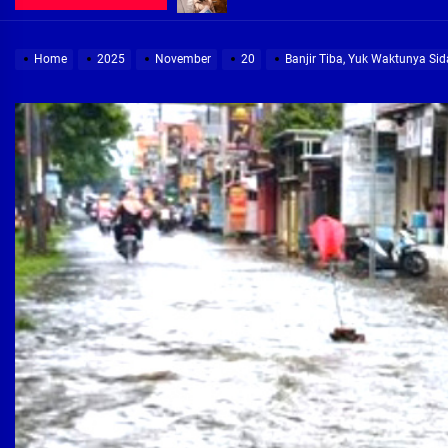
Demi Jajaran Direksi Delta Tirta Ya
Home
2025
November
20
Banjir Tiba, Yuk Waktunya Si
Pembebasan Lahan Segera Rampun
Peduli Warga Miskin, Bupati Sidoa
Pembebasan Lahan Hampir Rampun
Terima aduan warga, Komisi A cari
Demi Jajaran Direksi Delta Tirta Ya