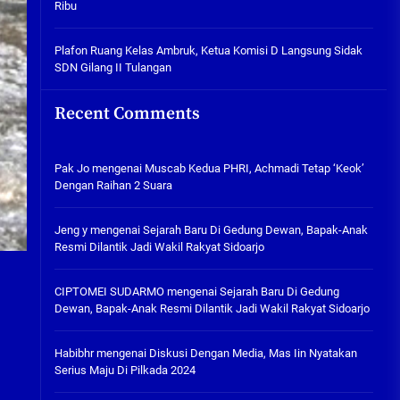
Ribu
Tabuh Perangi Miras, Ealah
Hukumannya Cuma Bayar Rp
300 Ribu
Plafon Ruang Kelas Ambruk, Ketua Komisi D Langsung Sidak
SDN Gilang II Tulangan
05/08/2026
Plafon Ruang Kelas Ambruk,
Recent Comments
Ketua Komisi D Langsung Sidak
SDN Gilang II Tulangan
05/08/2026
Pak Jo
mengenai
Muscab Kedua PHRI, Achmadi Tetap ‘Keok’
Dengan Raihan 2 Suara
Jeng y
mengenai
Sejarah Baru Di Gedung Dewan, Bapak-Anak
Resmi Dilantik Jadi Wakil Rakyat Sidoarjo
CIPTOMEI SUDARMO
mengenai
Sejarah Baru Di Gedung
Dewan, Bapak-Anak Resmi Dilantik Jadi Wakil Rakyat Sidoarjo
Habibhr
mengenai
Diskusi Dengan Media, Mas Iin Nyatakan
Serius Maju Di Pilkada 2024