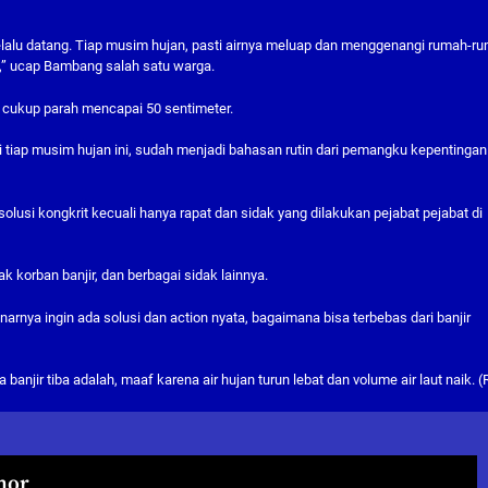
g selalu datang. Tiap musim hujan, pasti airnya meluap dan menggenangi rumah-r
n,” ucap Bambang salah satu warga.
ir cukup parah mencapai 50 sentimeter.
 tiap musim hujan ini, sudah menjadi bahasan rutin dari pemangku kepentingan
olusi kongkrit kecuali hanya rapat dan sidak yang dilakukan pejabat pejabat di
k korban banjir, dan berbagai sidak lainnya.
arnya ingin ada solusi dan action nyata, bagaimana bisa terbebas dari banjir
njir tiba adalah, maaf karena air hujan turun lebat dan volume air laut naik. (
hor