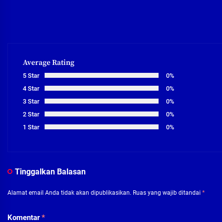
Average Rating
5 Star
0%
4 Star
0%
3 Star
0%
2 Star
0%
1 Star
0%
Tinggalkan Balasan
Alamat email Anda tidak akan dipublikasikan.
Ruas yang wajib ditandai
*
Komentar
*