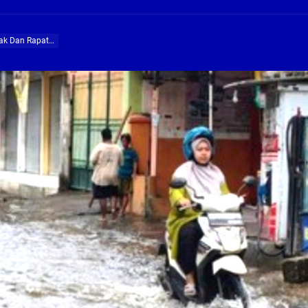
ng Profesional Dan Kapabel, Komisi B Dua Kali Panggil Pansel Dan Minta Ada Pa
dak Dan Rapat…
g, Pembangunan Fly Over Gedangan Semakin Dekat
rjo Masif Jalankan Program Rehab RTLH
g, Pembangunan Fly over Gedangan Semakin Dekat
 solusi masalah warga Seketi dan Urangagung
ng Profesional Dan Kapabel, Komisi B Dua Kali Panggil Pansel Dan Minta Ada Pa