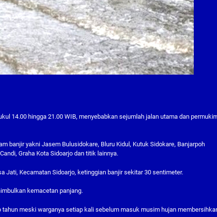
pukul 14.00 hingga 21.00 WIB, menyebabkan sejumlah jalan utama dan permuki
dam banjir yakni Jasem Bulusidokare, Bluru Kidul, Kutuk Sidokare, Banjarpoh
ndi, Graha Kota Sidoarjo dan titik lainnya.
Jati, Kecamatan Sidoarjo, ketinggian banjir sekitar 30 sentimeter.
nimbulkan kemacetan panjang.
iap tahun meski warganya setiap kali sebelum masuk musim hujan membersihka