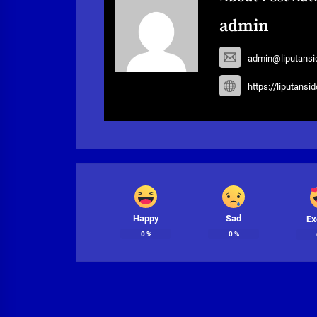
admin
admin@liputansi
https://liputansi
Happy
Sad
Ex
0
%
0
%