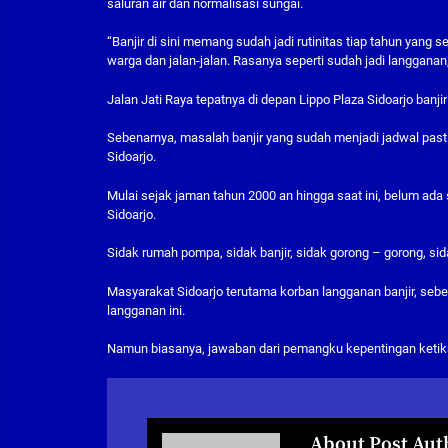
saluran air dan normalisasi sungai.
“Banjir di sini memang sudah jadi rutinitas tiap tahun yan
warga dan jalan-jalan. Rasanya seperti sudah jadi langgana
Jalan Jati Raya tepatnya di depan Lippo Plaza Sidoarjo banj
Sebenarnya, masalah banjir yang sudah menjadi jadwal pasti
Sidoarjo.
Mulai sejak jaman tahun 2000 an hingga saat ini, belum ada s
Sidoarjo.
Sidak rumah pompa, sidak banjir, sidak gorong – gorong, sida
Masyarakat Sidoarjo terutama korban langganan banjir, seben
langganan ini.
Namun biasanya, jawaban dari pemangku kepentingan ketika ba
About Post Aut