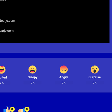
doarjo.com
doarjo.com
Sleepy
Angry
Surprise
cited
0
%
0
%
0
%
0
%
0
0