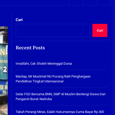
05/08/2026
kta Integritas
Plafon Ruang Kelas Ambruk,
Ketua Komisi D Langsung Sidak
Cari
SDN Gilang II Tulangan
05/08/2026
Cari
Innalilahi, Cak Sholeh
Meninggal Dunia
Recent Posts
07/08/2026
kta Integritas
Innalilahi, Cak Sholeh Meninggal Dunia
Mantap, MI Muslimat NU
Pucang Raih Penghargaan
Pendidikan Tingkat
Mantap, MI Muslimat NU Pucang Raih Penghargaan
Internasional
Pendidikan Tingkat Internasional
06/08/2026
Gelar FGD Bersama BNN, SMP Al
Gelar FGD Bersama BNN, SMP Al Muslim Bentengi Siswa Dari
Muslim Bentengi Siswa Dari
Pengaruh Buruk Narkoba
Pengaruh Buruk Narkoba
05/08/2026
Tabuh Perangi Miras, Ealah Hukumannya Cuma Bayar Rp 300