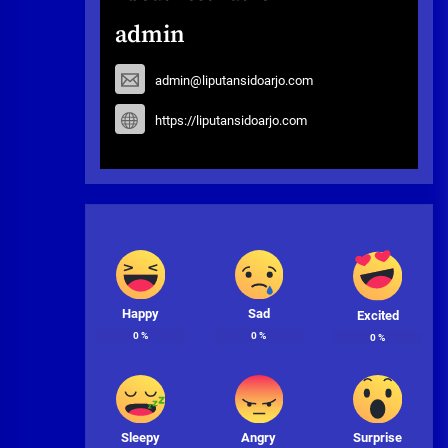
admin
admin@liputansidoarjo.com
https://liputansidoarjo.com
Happy
Sad
Excited
0
%
0
%
0
%
Sleepy
Angry
Surprise