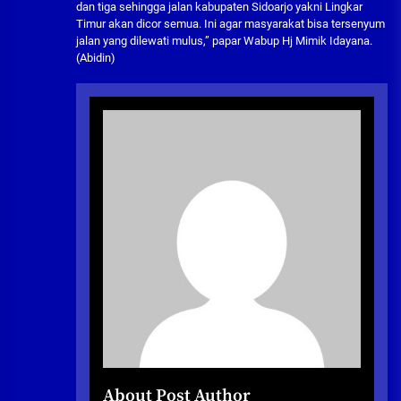
dan tiga sehingga jalan kabupaten Sidoarjo yakni Lingkar
Timur akan dicor semua. Ini agar masyarakat bisa tersenyum
jalan yang dilewati mulus,” papar Wabup Hj Mimik Idayana.
(Abidin)
About Post Author