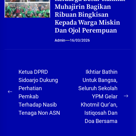
Muhajirin Bagikan
Ribuan Bingkisan
Kepada Warga Miskin
Dan Ojol Perempuan
Admin
16/03/2026
Navigasi
Ketua DPRD
Ikhtiar Bathin
pos
Sidoarjo Dukung
Untuk Bangsa,
Perhatian
Seluruh Sekolah
Previous
Pemkab
YPM Gelar
Ne
post:
Terhadap Nasib
Khotmil Qur’an,
pos
Tenaga Non ASN
Istiqosah Dan
Doa Bersama