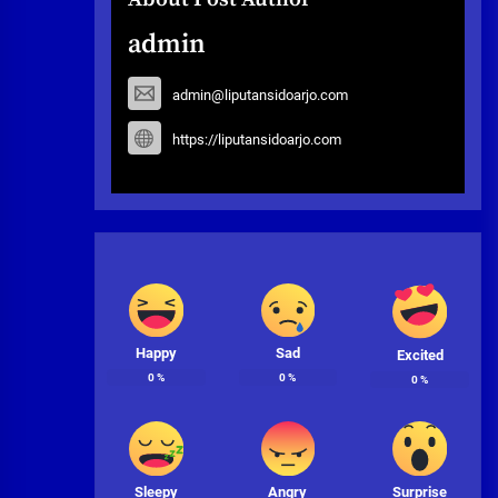
admin
admin@liputansidoarjo.com
https://liputansidoarjo.com
Happy
Sad
Excited
0
%
0
%
0
%
Sleepy
Angry
Surprise