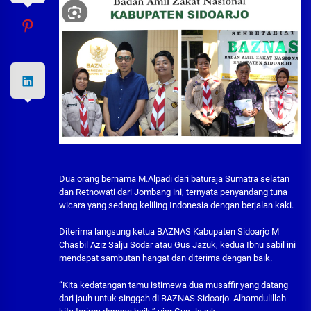
Dua orang bernama M.Alpadi dari baturaja Sumatra selatan
dan Retnowati dari Jombang ini, ternyata penyandang tuna
wicara yang sedang keliling Indonesia dengan berjalan kaki.
Diterima langsung ketua BAZNAS Kabupaten Sidoarjo M
Chasbil Aziz Salju Sodar atau Gus Jazuk, kedua Ibnu sabil ini
mendapat sambutan hangat dan diterima dengan baik.
“Kita kedatangan tamu istimewa dua musaffir yang datang
dari jauh untuk singgah di BAZNAS Sidoarjo. Alhamdulillah