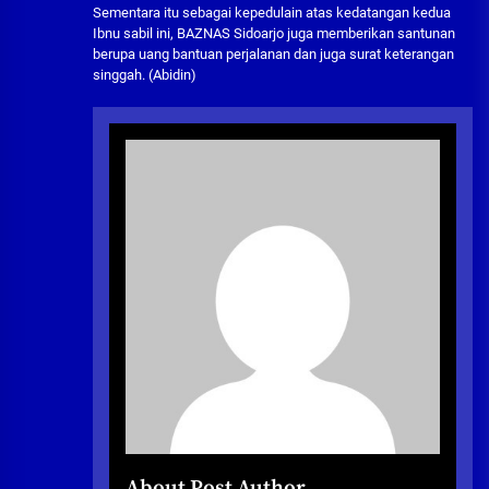
Sementara itu sebagai kepedulain atas kedatangan kedua
Ibnu sabil ini, BAZNAS Sidoarjo juga memberikan santunan
berupa uang bantuan perjalanan dan juga surat keterangan
singgah. (Abidin)
About Post Author