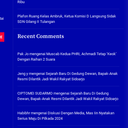
Ribu
Tabuh Perangi Miras, Ealah
Hukumannya Cuma Bayar Rp
r
300 Ribu
Plafon Ruang Kelas Ambruk, Ketua Komisi D Langsung Sidak
tai
SDN Gilang II Tulangan
05/08/2026
Plafon Ruang Kelas Ambruk,
Recent Comments
RE
Ketua Komisi D Langsung Sidak
SDN Gilang II Tulangan
05/08/2026
Pak Jo
mengenai
Muscab Kedua PHRI, Achmadi Tetap ‘Keok’
Dengan Raihan 2 Suara
Jeng y
mengenai
Sejarah Baru Di Gedung Dewan, Bapak-Anak
Resmi Dilantik Jadi Wakil Rakyat Sidoarjo
CIPTOMEI SUDARMO
mengenai
Sejarah Baru Di Gedung
Dewan, Bapak-Anak Resmi Dilantik Jadi Wakil Rakyat Sidoarjo
Habibhr
mengenai
Diskusi Dengan Media, Mas Iin Nyatakan
Serius Maju Di Pilkada 2024