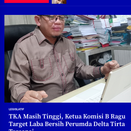
Demi Jajaran Direksi Delta Tirta Ya
Pembebasan Lahan Segera Rampun
Peduli Warga Miskin, Bupati Sidoa
Pembebasan Lahan Hampir Rampun
Terima aduan warga, Komisi A cari
Demi Jajaran Direksi Delta Tirta Ya
LEGISLATIF
TKA Masih Tinggi, Ketua Komisi B Ragu
Target Laba Bersih Perumda Delta Tirta