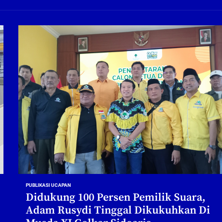
ng Profesional Dan Kapabel, Komisi B Dua Kali Panggil Pansel Dan Minta Ada Pa
g, Pembangunan Fly Over Gedangan Semakin Dekat
rjo Masif Jalankan Program Rehab RTLH
g, Pembangunan Fly over Gedangan Semakin Dekat
 solusi masalah warga Seketi dan Urangagung
ng Profesional Dan Kapabel, Komisi B Dua Kali Panggil Pansel Dan Minta Ada Pa
PUBLIKASI UCAPAN
Didukung 100 Persen Pemilik Suara,
Adam Rusydi Tinggal Dikukuhkan Di