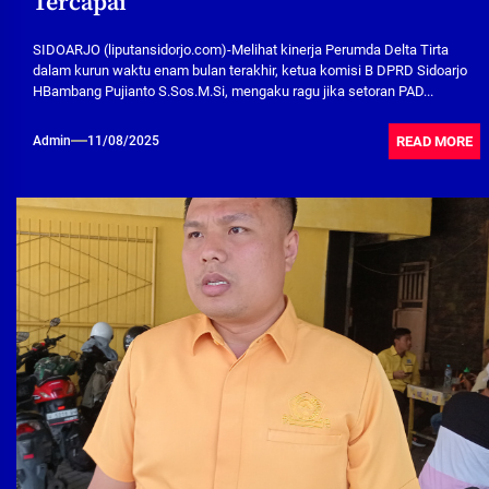
Tercapai
SIDOARJO (liputansidorjo.com)-Melihat kinerja Perumda Delta Tirta
dalam kurun waktu enam bulan terakhir, ketua komisi B DPRD Sidoarjo
HBambang Pujianto S.Sos.M.Si, mengaku ragu jika setoran PAD...
READ MORE
Admin
11/08/2025