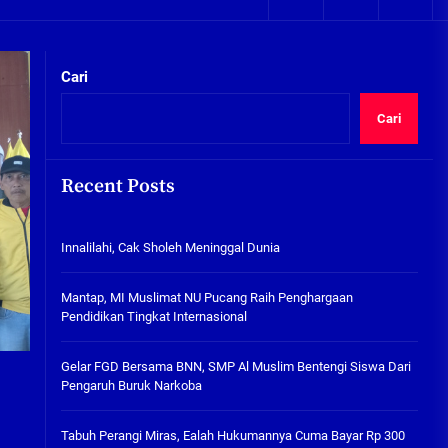
05/08/2026
kta Integritas
Plafon Ruang Kelas Ambruk,
Ketua Komisi D Langsung Sidak
Cari
SDN Gilang II Tulangan
05/08/2026
Cari
Innalilahi, Cak Sholeh
Meninggal Dunia
Recent Posts
07/08/2026
kta Integritas
Innalilahi, Cak Sholeh Meninggal Dunia
Mantap, MI Muslimat NU
Pucang Raih Penghargaan
Pendidikan Tingkat
Mantap, MI Muslimat NU Pucang Raih Penghargaan
Internasional
Pendidikan Tingkat Internasional
06/08/2026
Gelar FGD Bersama BNN, SMP Al
Gelar FGD Bersama BNN, SMP Al Muslim Bentengi Siswa Dari
Muslim Bentengi Siswa Dari
Pengaruh Buruk Narkoba
Pengaruh Buruk Narkoba
05/08/2026
Tabuh Perangi Miras, Ealah Hukumannya Cuma Bayar Rp 300