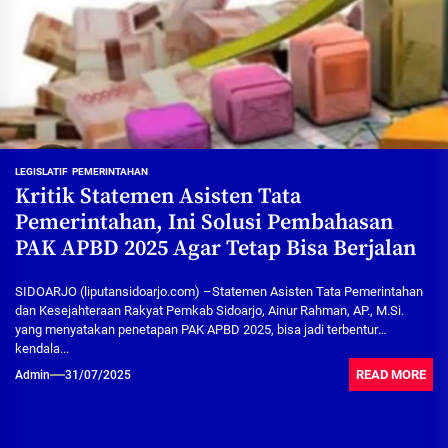
LEGISLATIF
PEMERINTAHAN
Kritik Statemen Asisten Tata
Pemerintahan, Ini Solusi Pembahasan
PAK APBD 2025 Agar Tetap Bisa Berjalan
SIDOARJO (liputansidoarjo.com) –Statemen Asisten Tata Pemerintahan
dan Kesejahteraan Rakyat Pemkab Sidoarjo, Ainur Rahman, AP., M.Si.
yang menyatakan penetapan PAK APBD 2025, bisa jadi terbentur
kendala...
READ MORE
Admin
31/07/2025