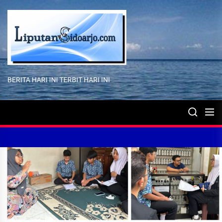
Skip
to
the
content
BERITA HARI INI TERBIT HARI INI