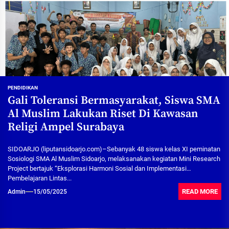
PENDIDIKAN
Gali Toleransi Bermasyarakat, Siswa SMA
Al Muslim Lakukan Riset Di Kawasan
Religi Ampel Surabaya
SIDOARJO (liputansidoarjo.com)–Sebanyak 48 siswa kelas XI peminatan
Sosiologi SMA Al Muslim Sidoarjo, melaksanakan kegiatan Mini Research
Project bertajuk “Eksplorasi Harmoni Sosial dan Implementasi
Pembelajaran Lintas...
READ MORE
Admin
15/05/2025