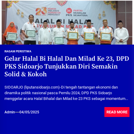
RAGAM PERISTIWA
Gelar Halal Bi Halal Dan Milad Ke 23, DPD
PKS Sidoarjo Tunjukkan Diri Semakin
Solid & Kokoh
SIDOARJO (liputansidoarjo.com)-Di tengah tantangan ekonomi dan
dinamika politik nasional pasca Pemilu 2024, DPD PKS Sidoarjo
menggelar acara Halal Bihalal dan Milad ke-23 PKS sebagai momentum...
READ MORE
Admin
04/05/2025