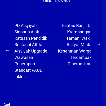
Admin
17/07/2026
Navigasi
PD Aisyiyah
Pantau Banjir Di
pos
Sidoarjo Ajak
Krembangan
Ratusan Pendidik
Taman, Wakil
Bustanul Athfal
Rakyat Minta
Ne
Aisyiyah Upgrade
Kesehatan Warga
Previous
pos
Wawasan
Terdampak
post:
Penerapan
Diperhatikan
Standart PAUD
Inklusi
Cari