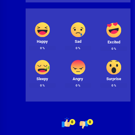
Happy
Sad
Excited
0
%
0
%
0
%
Sleepy
Angry
Surprise
0
%
0
%
0
%
0
0