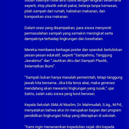
Sudah saatnya mulai aksi nyata dengan langkah sederhana
seperti, stop plastik sekali pakai, belanja tanpa kemasan,
pilah sampah dari rumah, habiskan makanan, dan
komposkan sisa makanan.
Dalam orasi yang disampaikan, para siswa menyoroti
permasalahan sampah yang semakin meningkat serta
dampaknya terhadap lingkungan dan kesehatan.
Mereka membawa berbagai poster dan spanduk bertuliskan
pesan-pesan edukatif, seperti “Sampahmu, Tanggung
Jawabmu!” dan “Jauhkan Aku dari Sampah Plastik,
Selamatkan Bumi”.
“Sampah bukan hanya masalah pemerintah, tetapi tanggung
jawab kita bersama. Jika kita terus abai, maka generasi
mendatang akan mewarisi lingkungan yang rusak,” ujar
Satrio, salah satu siswa yang turut berorasi.
Kepala Sekolah SMA Al Muslim, Dr. Mahmudah, S.Ag., M.Pd.,
menyatakan bahwa aksi ini merupakan bagian dari program
pendidikan lingkungan hidup yang diterapkan di sekolah.
“Kami ingin menanamkan kepedulian sejak dini kepada