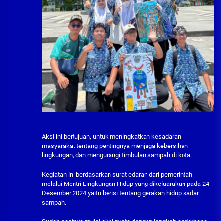
Aksi ini bertujuan, untuk meningkatkan kesadaran
masyarakat tentang pentingnya menjaga kebersihan
lingkungan, dan mengurangi timbulan sampah di kota.
Kegiatan ini berdasarkan surat edaran dari pemerintah
melalui Mentri Lingkungan Hidup yang dikeluarakan pada 24
Desember 2024 yaitu berisi tentang gerakan hidup sadar
sampah.