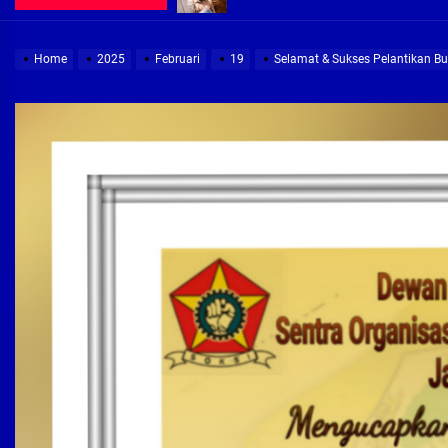
Demi Jajaran Direksi Delta Tirta Ya
Home
2025
Februari
19
Selamat & Sukses Pelantikan Bu
Pembebasan Lahan Segera Rampun
Peduli Warga Miskin, Bupati Sidoa
Pembebasan Lahan Hampir Rampun
Terima aduan warga, Komisi A cari
Demi Jajaran Direksi Delta Tirta Ya