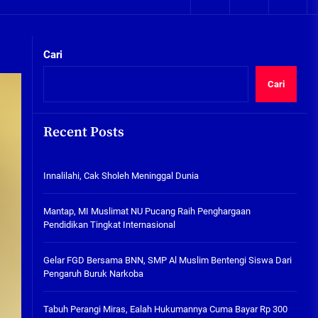
05/08/2026
kta Integritas
Plafon Ruang Kelas Ambruk,
Ketua Komisi D Langsung Sidak
Cari
SDN Gilang II Tulangan
05/08/2026
Cari
Innalilahi, Cak Sholeh
Meninggal Dunia
Recent Posts
07/08/2026
kta Integritas
Innalilahi, Cak Sholeh Meninggal Dunia
Mantap, MI Muslimat NU
Pucang Raih Penghargaan
Pendidikan Tingkat
Mantap, MI Muslimat NU Pucang Raih Penghargaan
Internasional
Pendidikan Tingkat Internasional
06/08/2026
Gelar FGD Bersama BNN, SMP Al
Gelar FGD Bersama BNN, SMP Al Muslim Bentengi Siswa Dari
Muslim Bentengi Siswa Dari
Pengaruh Buruk Narkoba
Pengaruh Buruk Narkoba
05/08/2026
Tabuh Perangi Miras, Ealah Hukumannya Cuma Bayar Rp 300