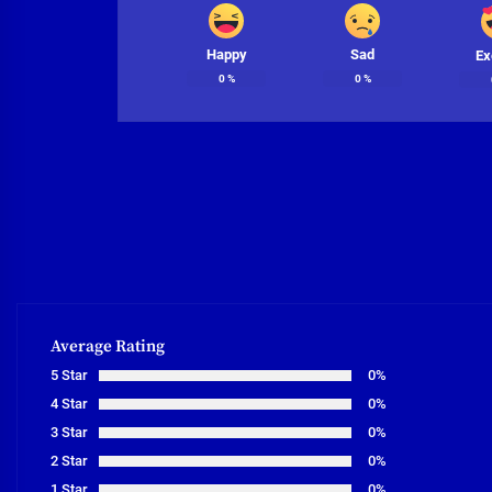
Happy
Sad
Ex
0
%
0
%
Average Rating
5 Star
0%
4 Star
0%
3 Star
0%
2 Star
0%
1 Star
0%