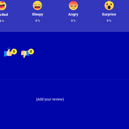
Sleepy
Angry
Surprise
cited
0
%
0
%
0
%
0
%
0
0
(Add your review)