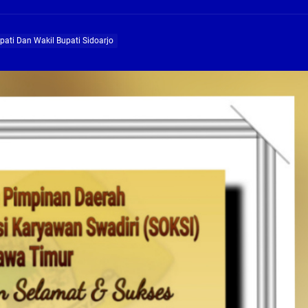
ng Profesional Dan Kapabel, Komisi B Dua Kali Panggil Pansel Dan Minta Ada Pa
pati Dan Wakil Bupati Sidoarjo
g, Pembangunan Fly Over Gedangan Semakin Dekat
rjo Masif Jalankan Program Rehab RTLH
g, Pembangunan Fly over Gedangan Semakin Dekat
 solusi masalah warga Seketi dan Urangagung
ng Profesional Dan Kapabel, Komisi B Dua Kali Panggil Pansel Dan Minta Ada Pa