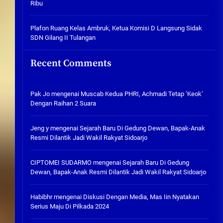
Ribu
Tabuh Perangi Miras, Ealah
Hukumannya Cuma Bayar Rp
300 Ribu
Plafon Ruang Kelas Ambruk, Ketua Komisi D Langsung Sidak
SDN Gilang II Tulangan
05/08/2026
Plafon Ruang Kelas Ambruk,
Recent Comments
Ketua Komisi D Langsung Sidak
SDN Gilang II Tulangan
05/08/2026
Pak Jo
mengenai
Muscab Kedua PHRI, Achmadi Tetap ‘Keok’
Dengan Raihan 2 Suara
Jeng y
mengenai
Sejarah Baru Di Gedung Dewan, Bapak-Anak
Resmi Dilantik Jadi Wakil Rakyat Sidoarjo
CIPTOMEI SUDARMO
mengenai
Sejarah Baru Di Gedung
Dewan, Bapak-Anak Resmi Dilantik Jadi Wakil Rakyat Sidoarjo
Habibhr
mengenai
Diskusi Dengan Media, Mas Iin Nyatakan
Serius Maju Di Pilkada 2024