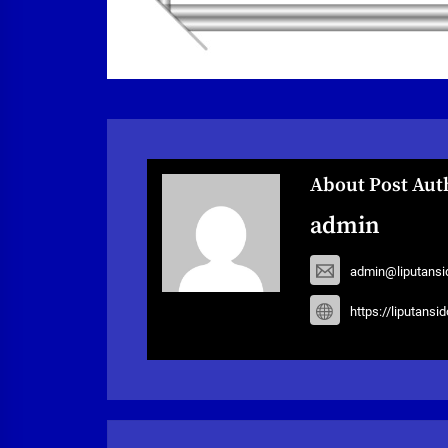
About Post Aut
admin
admin@liputansi
https://liputansi