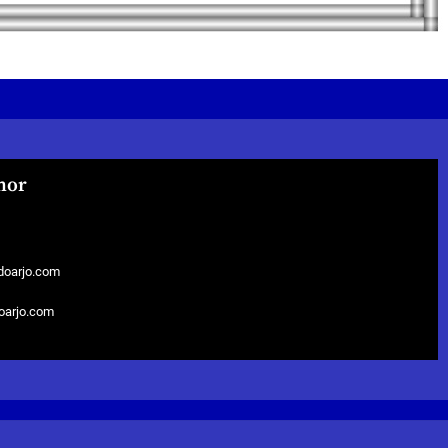
hor
doarjo.com
doarjo.com