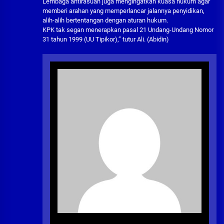
Lembaga antirasuah juga mengingatkan kuasa hukum agar
memberi arahan yang memperlancar jalannya penyidikan,
alih-alih bertentangan dengan aturan hukum.
KPK tak segan menerapkan pasal 21 Undang-Undang Nomor
31 tahun 1999 (UU Tipikor),” tutur Ali. (Abidin)