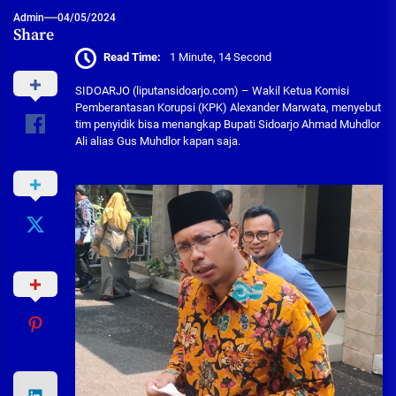
Admin
04/05/2024
Share
Read Time:
1 Minute, 14 Second
SIDOARJO (liputansidoarjo.com) – Wakil Ketua Komisi
Pemberantasan Korupsi (KPK) Alexander Marwata, menyebut
tim penyidik bisa menangkap Bupati Sidoarjo Ahmad Muhdlor
Ali alias Gus Muhdlor kapan saja.