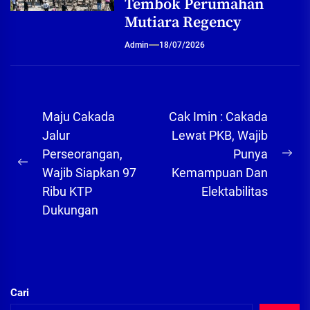
Tembok Perumahan
Mutiara Regency
Admin
18/07/2026
Navigasi
Maju Cakada
Cak Imin : Cakada
pos
Jalur
Lewat PKB, Wajib
Perseorangan,
Punya
Ne
Previous
Wajib Siapkan 97
Kemampuan Dan
pos
post:
Ribu KTP
Elektabilitas
Dukungan
Cari