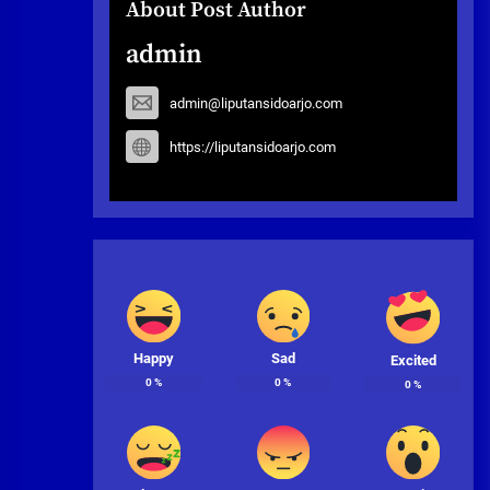
About Post Author
admin
admin@liputansidoarjo.com
https://liputansidoarjo.com
Happy
Sad
Excited
0
%
0
%
0
%