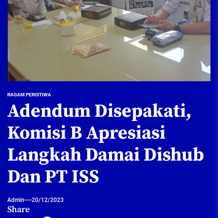
RAGAM PERISTIWA
Adendum Disepakati,
Komisi B Apresiasi
Langkah Damai Dishub
Dan PT ISS
Admin
20/12/2023
Share