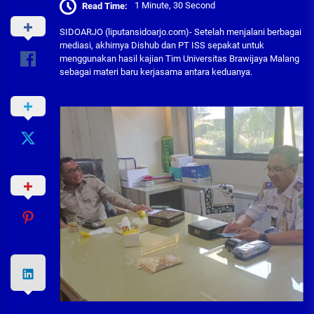
Read Time:
1 Minute, 30 Second
SIDOARJO (liputansidoarjo.com)- Setelah menjalani berbagai
mediasi, akhirnya Dishub dan PT ISS sepakat untuk
menggunakan hasil kajian Tim Universitas Brawijaya Malang
sebagai materi baru kerjasama antara keduanya.