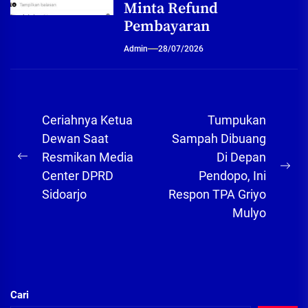
Minta Refund
Pembayaran
Admin
28/07/2026
Navigasi
Ceriahnya Ketua
Tumpukan
pos
Dewan Saat
Sampah Dibuang
Resmikan Media
Di Depan
Previous
Ne
Center DPRD
Pendopo, Ini
post:
pos
Sidoarjo
Respon TPA Griyo
Mulyo
Cari