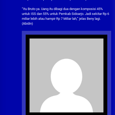
“Itu Bruto ya. Uang itu dibagi dua dengan komposisi 45%
untuk ISS dan 55% untuk Pemkab Sidoarjo. Jadi sekitar Rp 6
miliar lebih atau hampir Rp 7 Miliar lah,” jelas Beny lagi.
(Abidin)