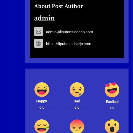
About Post Author
admin
admin@liputansidoarjo.com
https://liputansidoarjo.com
Happy
Sad
Excited
0
%
0
%
0
%