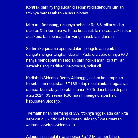
Kontrak parkir yang sudah disepakati diadendum jumlah
titiknya berdasarkan kajian Unibraw.
Menurut Bambang, uangnya sebesar Rp 6,6 miliar sudah
disetor. Dan kontraknya tetap berlanjut. Ia merasa yakin akan
ada kenaikan pendapatan yang masuk kas daerah.
Sistem kerjasama operasi dalam pengelolaan parkir ini
sangat menguntungkan daerah. Pada era sebelumnya PAD
hanya mendapatkan setoran parkir di kisaran Rp 3 miliar
setelah uang itu dibagi ke provinsi, polisi dll.
Kadishub Sidoarjo, Benny Airlangga, dalam kesempatan
tersebut menegaskan PT ISS tetap menjalankan tugasnya
sampai kontraknya berakhir tahun 2025. Jadi tahun depan
atau 2024 ISS sesuai KSO masih mengelola parkir di
kabupaten Sidoarjo.
“Kemarin khan memang di 359, titiknya nggak ada dan kita
sepakat di 87 titik se kabupaten Sidoarjo,” kata mantan
Asisten 2 Sekda Sidoarjo itu.
Adapun nilai rupiahnya sebesar Rp 12 Miliar per tahun.