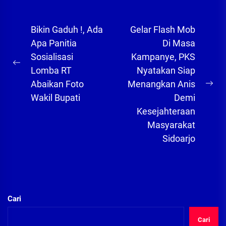
Navigasi
Bikin Gaduh !, Ada
Gelar Flash Mob
pos
Apa Panitia
Di Masa
Sosialisasi
Kampanye, PKS
Previous
Lomba RT
Nyatakan Siap
post:
Abaikan Foto
Menangkan Anis
Ne
Wakil Bupati
Demi
pos
Kesejahteraan
Masyarakat
Sidoarjo
Cari
Cari