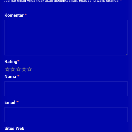
Alamat email Anda tidak akan dipublikasikan.
Ruas yang wajib ditandai
*
Komentar
*
Rating
*
1
2
3
4
5
Nama
*
Email
*
Situs Web