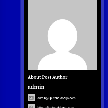
About Post Author
admin
admin@liputansidoarjo.com
https://liputansidoarjo.com