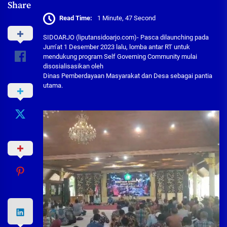
Share
Read Time:
1 Minute, 47 Second
SIDOARJO (liputansidoarjo.com)- Pasca dilaunching pada
Jum’at 1 Desember 2023 lalu, lomba antar RT untuk
mendukung program Self Governing Community mulai
disosialisasikan oleh
Dinas Pemberdayaan Masyarakat dan Desa sebagai pantia
utama.