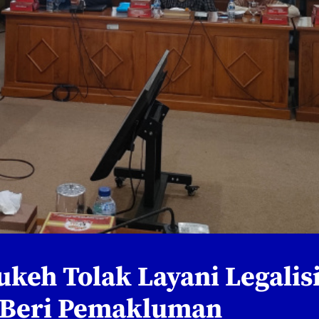
eh Tolak Layani Legalis
h Beri Pemakluman