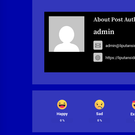
About Post Aut
admin
admin@liputansi
https://liputansi
Happy
Sad
Ex
0
%
0
%