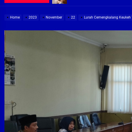
Demi Jajaran Direksi Delta Tirta Ya
Home
2023
November
22
Lurah Cemengkalang Keukeh To
Pembebasan Lahan Segera Rampun
Peduli Warga Miskin, Bupati Sidoa
Pembebasan Lahan Hampir Rampun
Terima aduan warga, Komisi A cari
Demi Jajaran Direksi Delta Tirta Ya