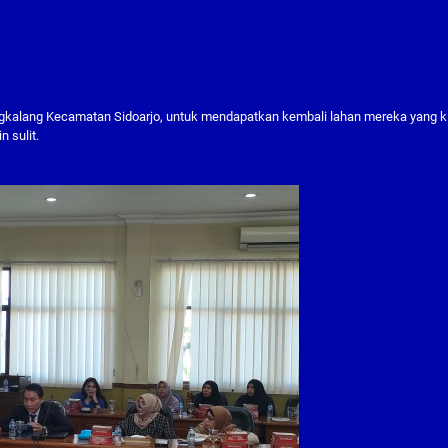
kalang Kecamatan Sidoarjo, untuk mendapatkan kembali lahan mereka yang ki
 sulit.