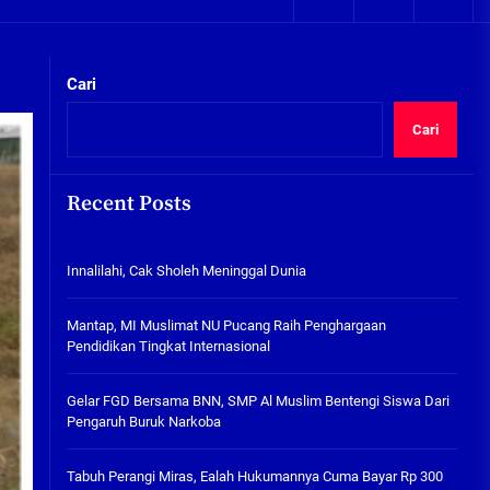
05/08/2026
kta Integritas
Plafon Ruang Kelas Ambruk,
Ketua Komisi D Langsung Sidak
Cari
SDN Gilang II Tulangan
05/08/2026
Cari
Innalilahi, Cak Sholeh
Meninggal Dunia
Recent Posts
07/08/2026
kta Integritas
Innalilahi, Cak Sholeh Meninggal Dunia
Mantap, MI Muslimat NU
Pucang Raih Penghargaan
Pendidikan Tingkat
Mantap, MI Muslimat NU Pucang Raih Penghargaan
Internasional
Pendidikan Tingkat Internasional
06/08/2026
Gelar FGD Bersama BNN, SMP Al
Gelar FGD Bersama BNN, SMP Al Muslim Bentengi Siswa Dari
Muslim Bentengi Siswa Dari
Pengaruh Buruk Narkoba
Pengaruh Buruk Narkoba
05/08/2026
Tabuh Perangi Miras, Ealah Hukumannya Cuma Bayar Rp 300