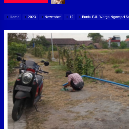
Demi Jajaran Direksi Delta Tirta Ya
Home
2023
November
12
Bantu PJU Warga Ngampel Sar
Pembebasan Lahan Segera Rampun
Peduli Warga Miskin, Bupati Sidoa
Pembebasan Lahan Hampir Rampun
Terima aduan warga, Komisi A cari
Demi Jajaran Direksi Delta Tirta Ya