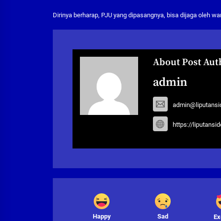
Dirinya berharap, PJU yang dipasangnya, bisa dijaga oleh w
About Post Aut
admin
admin@liputansi
https://liputansi
Happy
Sad
Ex