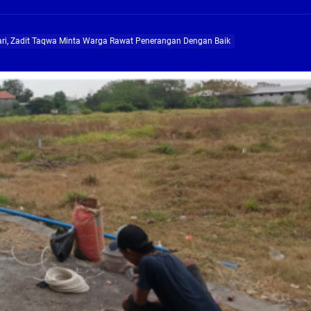
ng Profesional Dan Kapabel, Komisi B Dua Kali Panggil Pansel Dan Minta Ada Pa
i, Zadit Taqwa Minta Warga Rawat Penerangan Dengan Baik
g, Pembangunan Fly Over Gedangan Semakin Dekat
rjo Masif Jalankan Program Rehab RTLH
g, Pembangunan Fly over Gedangan Semakin Dekat
 solusi masalah warga Seketi dan Urangagung
ng Profesional Dan Kapabel, Komisi B Dua Kali Panggil Pansel Dan Minta Ada Pa