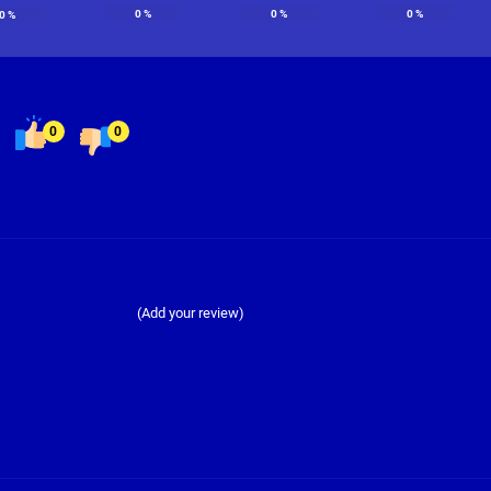
0
%
0
%
0
%
0
%
0
0
(Add your review)