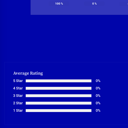
100
%
0
%
Average Rating
5 Star
0%
4 Star
0%
3 Star
0%
2 Star
0%
1 Star
0%