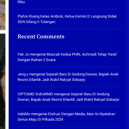
Ribu
Tabuh Perangi Miras, Ealah
Hukumannya Cuma Bayar Rp
300 Ribu
Plafon Ruang Kelas Ambruk, Ketua Komisi D Langsung Sidak
SDN Gilang II Tulangan
05/08/2026
Plafon Ruang Kelas Ambruk,
Recent Comments
Ketua Komisi D Langsung Sidak
SDN Gilang II Tulangan
05/08/2026
Pak Jo
mengenai
Muscab Kedua PHRI, Achmadi Tetap ‘Keok’
Dengan Raihan 2 Suara
Jeng y
mengenai
Sejarah Baru Di Gedung Dewan, Bapak-Anak
Resmi Dilantik Jadi Wakil Rakyat Sidoarjo
CIPTOMEI SUDARMO
mengenai
Sejarah Baru Di Gedung
Dewan, Bapak-Anak Resmi Dilantik Jadi Wakil Rakyat Sidoarjo
Habibhr
mengenai
Diskusi Dengan Media, Mas Iin Nyatakan
Serius Maju Di Pilkada 2024