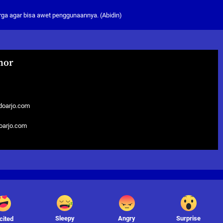
arga agar bisa awet penggunaannya. (Abidin)
hor
doarjo.com
doarjo.com
Sleepy
Angry
Surprise
cited