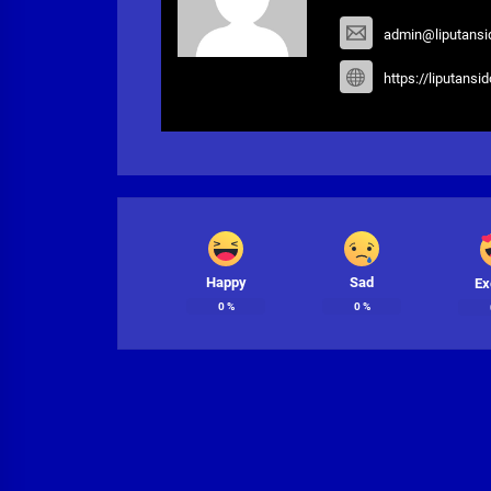
admin@liputansi
https://liputansi
Happy
Sad
Ex
0
%
0
%