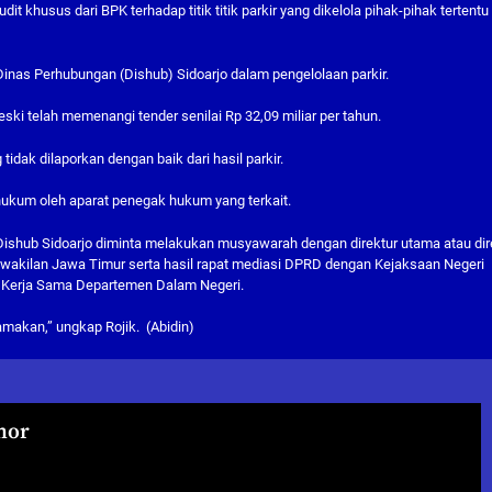
 khusus dari BPK terhadap titik titik parkir yang dikelola pihak-pihak tertentu 
inas Perhubungan (Dishub) Sidoarjo dalam pengelolaan parkir.
ski telah memenangi tender senilai Rp 32,09 miliar per tahun.
dak dilaporkan dengan baik dari hasil parkir.
 hukum oleh aparat penegak hukum yang terkait.
r, Dishub Sidoarjo diminta melakukan musyawarah dengan direktur utama atau dir
rwakilan Jawa Timur serta hasil rapat mediasi DPRD dengan Kejaksaan Negeri
n Kerja Sama Departemen Dalam Negeri.
amakan,” ungkap Rojik. (Abidin)
hor