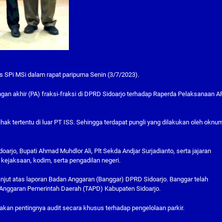
is SPi MSi dalam rapat paripurna Senin (3/7/2023).
ngan akhir (PA) fraksi-fraksi di DPRD Sidoarjo terhadap Raperda Pelaksanaan 
-pihak tertentu di luar PT ISS. Sehingga terdapat pungli yang dilakukan oleh oknu
arjo, Bupati Ahmad Muhdlor Ali, Plt Sekda Andjar Surjadianto, serta jajaran
 kejaksaan, kodim, serta pengadilan negeri.
anjut atas laporan Badan Anggaran (Banggar) DPRD Sidoarjo. Banggar telah
ggaran Pemerintah Daerah (TAPD) Kabupaten Sidoarjo.
an pentingnya audit secara khusus terhadap pengelolaan parkir.