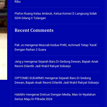
Ribu
Tabuh Perangi Miras, Ealah
Hukumannya Cuma Bayar Rp
300 Ribu
Plafon Ruang Kelas Ambruk, Ketua Komisi D Langsung Sidak
SDN Gilang II Tulangan
05/08/2026
Plafon Ruang Kelas Ambruk,
Recent Comments
Ketua Komisi D Langsung Sidak
SDN Gilang II Tulangan
05/08/2026
Pak Jo
mengenai
Muscab Kedua PHRI, Achmadi Tetap ‘Keok’
Dengan Raihan 2 Suara
Jeng y
mengenai
Sejarah Baru Di Gedung Dewan, Bapak-Anak
Resmi Dilantik Jadi Wakil Rakyat Sidoarjo
CIPTOMEI SUDARMO
mengenai
Sejarah Baru Di Gedung
Dewan, Bapak-Anak Resmi Dilantik Jadi Wakil Rakyat Sidoarjo
Habibhr
mengenai
Diskusi Dengan Media, Mas Iin Nyatakan
Serius Maju Di Pilkada 2024