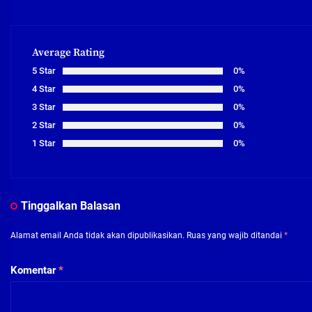
Average Rating
5 Star
0%
4 Star
0%
3 Star
0%
2 Star
0%
1 Star
0%
Tinggalkan Balasan
Alamat email Anda tidak akan dipublikasikan.
Ruas yang wajib ditandai
*
Komentar
*