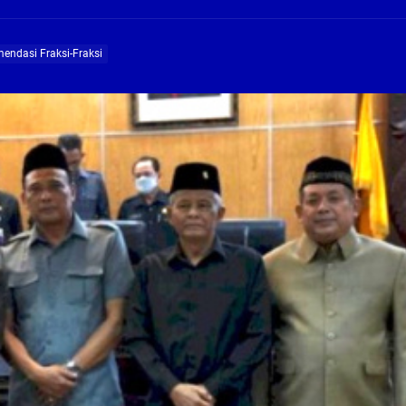
ng Profesional Dan Kapabel, Komisi B Dua Kali Panggil Pansel Dan Minta Ada Pa
mendasi Fraksi-Fraksi
g, Pembangunan Fly Over Gedangan Semakin Dekat
rjo Masif Jalankan Program Rehab RTLH
g, Pembangunan Fly over Gedangan Semakin Dekat
 solusi masalah warga Seketi dan Urangagung
ng Profesional Dan Kapabel, Komisi B Dua Kali Panggil Pansel Dan Minta Ada Pa