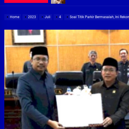
Demi Jajaran Direksi Delta Tirta Ya
Home
2023
Juli
4
Soal Titik Parkir Bermasalah, Ini Reko
Pembebasan Lahan Segera Rampun
Peduli Warga Miskin, Bupati Sidoa
Pembebasan Lahan Hampir Rampun
Terima aduan warga, Komisi A cari
Demi Jajaran Direksi Delta Tirta Ya