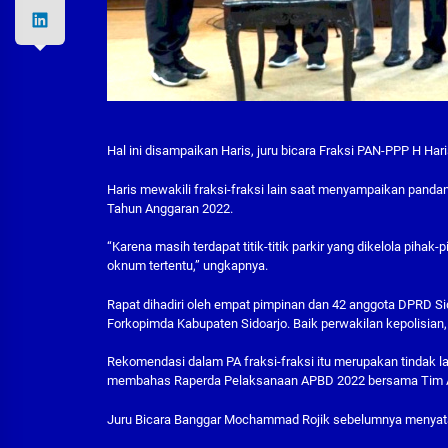
Hal ini disampaikan Haris, juru bicara Fraksi PAN-PPP H Har
Haris mewakili fraksi-fraksi lain saat menyampaikan panda
Tahun Anggaran 2022.
“Karena masih terdapat titik-titik parkir yang dikelola pihak
oknum tertentu,” ungkapnya.
Rapat dihadiri oleh empat pimpinan dan 42 anggota DPRD Sido
Forkopimda Kabupaten Sidoarjo. Baik perwakilan kepolisian,
Rekomendasi dalam PA fraksi-fraksi itu merupakan tindak l
membahas Raperda Pelaksanaan APBD 2022 bersama Tim An
Juru Bicara Banggar Mochammad Rojik sebelumnya menyatak