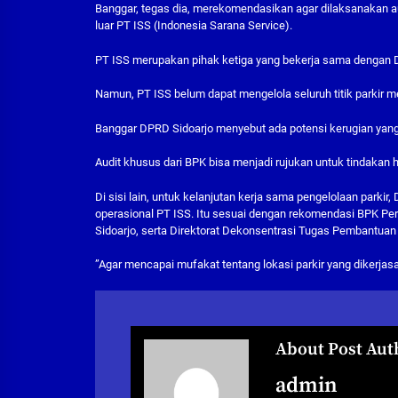
Banggar, tegas dia, merekomendasikan agar dilaksanakan audit
luar PT ISS (Indonesia Sarana Service).
PT ISS merupakan pihak ketiga yang bekerja sama dengan D
Namun, PT ISS belum dapat mengelola seluruh titik parkir me
Banggar DPRD Sidoarjo menyebut ada potensi kerugian yang ti
Audit khusus dari BPK bisa menjadi rujukan untuk tindakan
Di sisi lain, untuk kelanjutan kerja sama pengelolaan parki
operasional PT ISS. Itu sesuai dengan rekomendasi BPK Pe
Sidoarjo, serta Direktorat Dekonsentrasi Tugas Pembantua
”Agar mencapai mufakat tentang lokasi parkir yang dikerjas
About Post Aut
admin