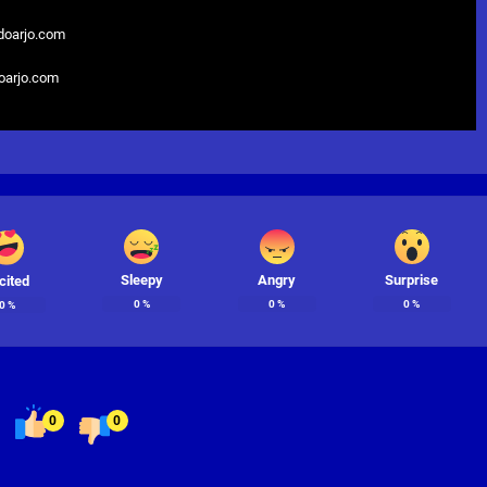
doarjo.com
doarjo.com
Sleepy
Angry
Surprise
cited
0
%
0
%
0
%
0
%
0
0