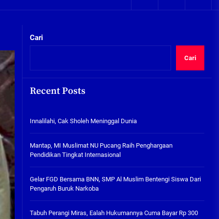
05/08/2026
kta Integritas
Plafon Ruang Kelas Ambruk,
Ketua Komisi D Langsung Sidak
Cari
SDN Gilang II Tulangan
05/08/2026
Cari
Innalilahi, Cak Sholeh
Meninggal Dunia
Recent Posts
07/08/2026
kta Integritas
Innalilahi, Cak Sholeh Meninggal Dunia
Mantap, MI Muslimat NU
Pucang Raih Penghargaan
Pendidikan Tingkat
Mantap, MI Muslimat NU Pucang Raih Penghargaan
Internasional
Pendidikan Tingkat Internasional
06/08/2026
Gelar FGD Bersama BNN, SMP Al
Gelar FGD Bersama BNN, SMP Al Muslim Bentengi Siswa Dari
Muslim Bentengi Siswa Dari
Pengaruh Buruk Narkoba
Pengaruh Buruk Narkoba
05/08/2026
Tabuh Perangi Miras, Ealah Hukumannya Cuma Bayar Rp 300