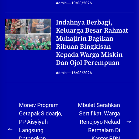
Admin
19/03/2026
Indahnya Berbagi,
Keluarga Besar Rahmat
Muhajirin Bagikan
Ribuan Bingkisan
Kepada Warga Miskin
Dan Ojol Perempuan
Admin
16/03/2026
Navigasi
Monev Program
Mbulet Serahkan
pos
Getapak Sidoarjo,
Sertifikat, Warga
PP Aisyiyah
Renojoyo Nekad
Ne
Langsung
Bermalam Di
Previous
pos
Datangkan
Kantor BPN