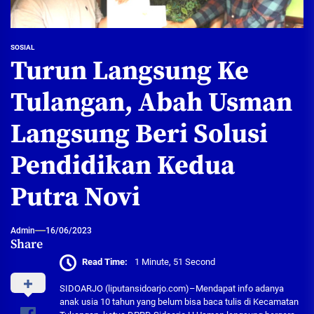
SOSIAL
Turun Langsung Ke
Tulangan, Abah Usman
Langsung Beri Solusi
Pendidikan Kedua
Putra Novi
Admin
16/06/2023
Share
Read Time:
1 Minute, 51 Second
SIDOARJO (liputansidoarjo.com)–Mendapat info adanya
anak usia 10 tahun yang belum bisa baca tulis di Kecamatan