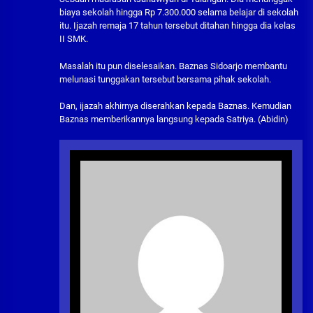
biaya sekolah hingga Rp 7.300.000 selama belajar di sekolah
itu. Ijazah remaja 17 tahun tersebut ditahan hingga dia kelas
II SMK.
Masalah itu pun diselesaikan. Baznas Sidoarjo membantu
melunasi tunggakan tersebut bersama pihak sekolah.
Dan, ijazah akhirnya diserahkan kepada Baznas. Kemudian
Baznas memberikannya langsung kepada Satriya. (Abidin)