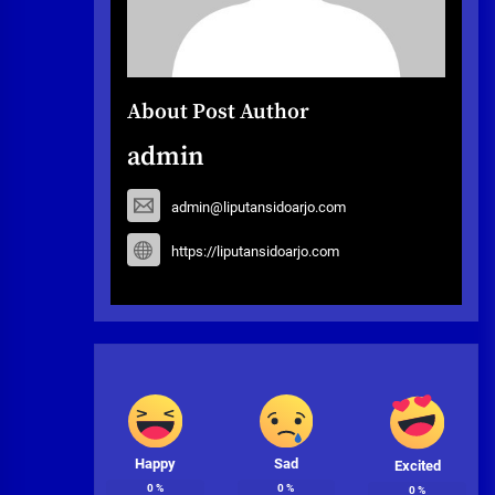
About Post Author
admin
admin@liputansidoarjo.com
https://liputansidoarjo.com
Happy
Sad
Excited
0
%
0
%
0
%